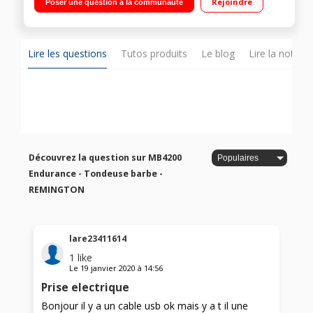
Rejoindre
Poser une question à la communauté
de coupe ajustable, câble USB, pochette de rangement
Lire les questions
Tutos produits
Le blog
Lire la notice
Découvrez la question sur MB4200
Endurance - Tondeuse barbe -
REMINGTON
lare23411614
1
like
Le
19 janvier 2020
à
14:56
Prise electrique
Bonjour il y a un cable usb ok mais y a t il une