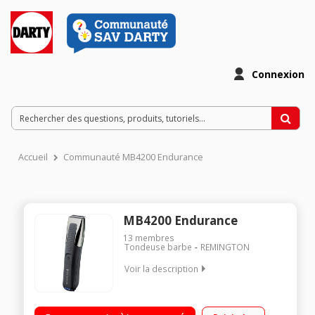
Connexion
Accueil
Communauté MB4200 Endurance
MB4200 Endurance
13
membres
Tondeuse barbe
REMINGTON
Voir la description
Rechargeable - Autonomie 90 minutes 15 hauteurs de coupe :
1 à 15 mm Technologie TrimShave - Wet & Dry Inclus : guide