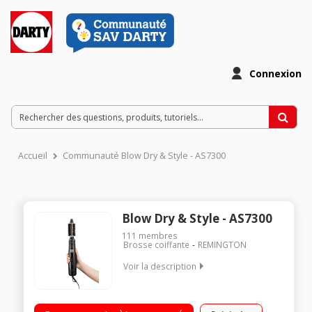
Connexion
Accueil
Communauté Blow Dry & Style - AS7300
Blow Dry & Style - AS7300
111
membres
Brosse coiffante
REMINGTON
Voir la description
Puissance de 800 W : rapidité de séchage et de coiffage 3
accessoires pour apporter structure et matière aux cheveux :