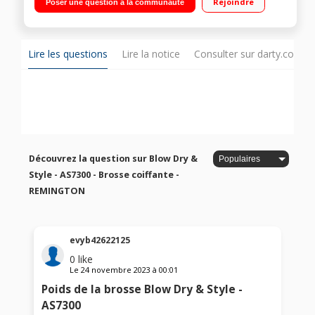
Rejoindre
Poser une question à la communauté
Brosse 25 mm revêtement céramique à poils mixtes ; Brosse
38 mm revêtement céramique à poils mixtes ; Concentrateur
pour le séchage 2 niveaux de température / 2 vitesses Air frais
pour fixer la coiffure
Lire les questions
Lire la notice
Consulter sur darty.com
Découvrez la question sur Blow Dry &
Style - AS7300 - Brosse coiffante -
REMINGTON
evyb42622125
0
like
Le
24 novembre 2023
à
00:01
Poids de la brosse Blow Dry & Style -
AS7300