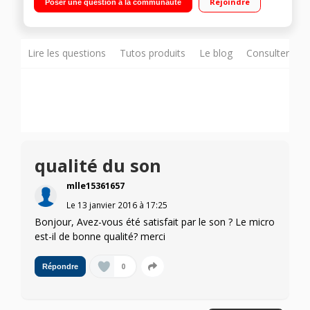
Rejoindre
Poser une question à la communauté
commandes de volume
Lire les questions
Tutos produits
Le blog
Consulter sur
qualité du son
mlle15361657
Le
13 janvier 2016
à
17:25
Bonjour, Avez-vous été satisfait par le son ? Le micro
est-il de bonne qualité? merci
0
Répondre