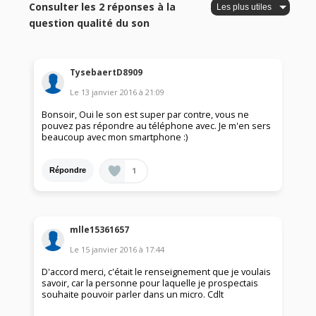
Consulter les 2 réponses à la
question qualité du son
TysebaertD8909
Le
13 janvier 2016
à
21:09
Bonsoir, Oui le son est super par contre, vous ne
pouvez pas répondre au téléphone avec. Je m'en sers
beaucoup avec mon smartphone :)
1
Répondre
mlle15361657
Le
15 janvier 2016
à
17:44
D'accord merci, c'était le renseignement que je voulais
savoir, car la personne pour laquelle je prospectais
souhaite pouvoir parler dans un micro. Cdlt