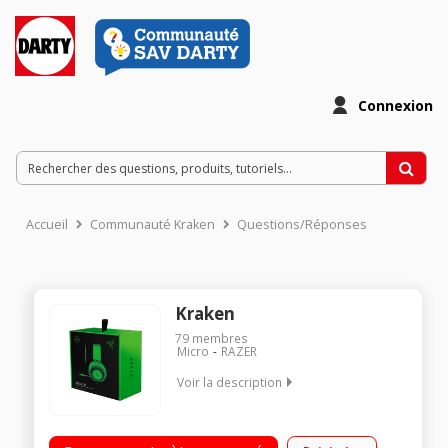
Connexion
Accueil
Communauté Kraken
Questions/Réponses
Kraken
79
membres
Micro
RAZER
Voir la description
Un son plus fort et plus riche que jamais Télécommande
incorporée vous permet d'accéder instantanément aux