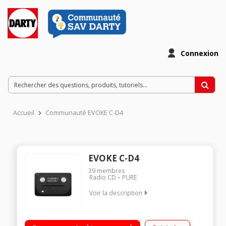
Connexion
Accueil
Communauté EVOKE C-D4
EVOKE C-D4
39
membres
Radio CD
PURE
Voir la description
Système audio compact tout-en un Technologie Bluetooth -
Lecteur CD Radio DAB/FM - Télécommande Entrée auxiliaire -