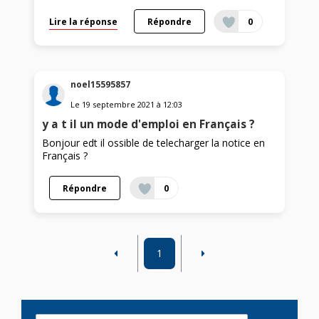
Lire la réponse
Répondre
0
noel15595857
Le
19 septembre 2021
à
12:03
y a t il un mode d'emploi en Français ?
Bonjour edt il ossible de telecharger la notice en
Français ?
Répondre
0
1