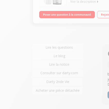
Voir la description
Pressoir équipé d'une vis sans fin 2 sorties Moteur
Rejoi
Poser une question à la communauté
Lire les questions
Le blog
Lire la notice
Consulter sur darty.com
Darty 2nde Vie
Acheter une pièce détachée