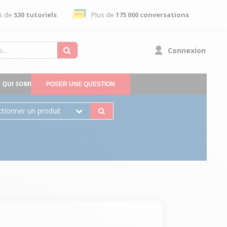
s de
530 tutoriels
Plus de
175 000 conversations
Connexion
QUI SOMMES-NOUS
POSER UNE QUESTION
ctionner un produit