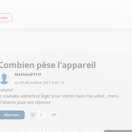
 silencieux 2 récipients pour jus et pulpe inclus
ndre
Combien pèse l'appareil
MathieuP3131
Le
29 décembre 2017
à
07:13
bonjour
je souhaite extracteur léger pour mettre dans ma valise , merci.
D'avance pour vos réponse
0
Répondre