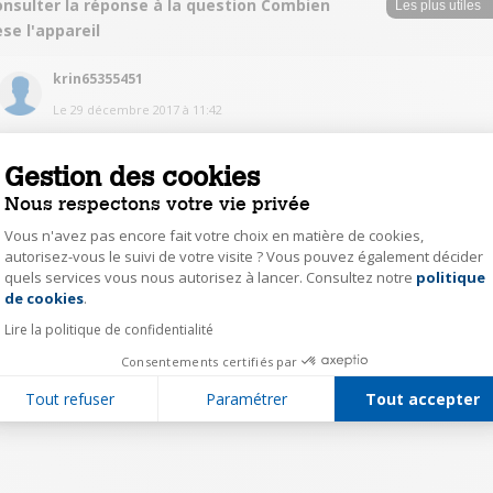
onsulter la réponse à la question Combien
se l'appareil
krin65355451
Le
29 décembre 2017
à
11:42
Il pèse 3 kg
Gestion des cookies
0
Répondre
Nous respectons votre vie privée
Vous n'avez pas encore fait votre choix en matière de cookies,
autorisez-vous le suivi de votre visite ? Vous pouvez également décider
1
quels services vous nous autorisez à lancer. Consultez notre
politique
Axeptio consent
de cookies
.
Lire la politique de confidentialité
Consentements certifiés par
Tout refuser
Paramétrer
Tout accepter