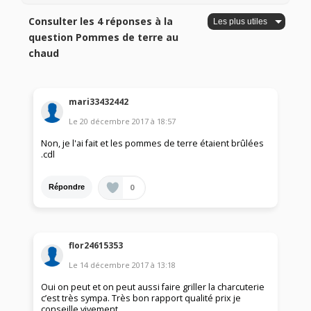
Consulter les 4 réponses à la
question Pommes de terre au
chaud
mari33432442
Le
20 décembre 2017
à
18:57
Non, je l'ai fait et les pommes de terre étaient brûlées
.cdl
0
Répondre
flor24615353
Le
14 décembre 2017
à
13:18
Oui on peut et on peut aussi faire griller la charcuterie
c’est très sympa. Très bon rapport qualité prix je
conseille vivement.