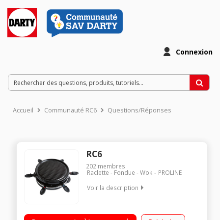
Connexion
Accueil
Communauté RC6
Questions/Réponses
RC6
202
membres
Raclette - Fondue - Wok
PROLINE
Voir la description
Raclette et grill pour 6 personnes Diamètre du grill : 29 cm
Revêtement anti-adhésif Puissance 800 Watts