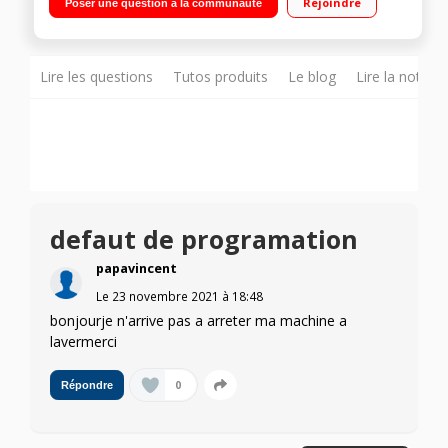
Rejoindre
Poser une question à la communauté
1/3/6/9/12 heures Programmes : Rapide 30 min - Jeans - Mixte
Lire les questions
Tutos produits
Le blog
Lire la notice
defaut de programation
papavincent
Le
23 novembre 2021
à
18:48
bonjourje n'arrive pas a arreter ma machine a
lavermerci
0
Répondre