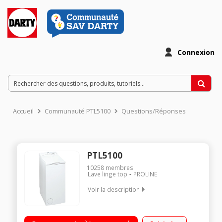
Connexion
Accueil
Communauté PTL5100
Questions/Réponses
PTL5100
10258
membres
Lave linge top
PROLINE
Voir la description
Capacité 5kg (tambour 42 L) - Classe énergétique D Essorage
variable jusqu'à 1000 tours/min - 76dB Départ différé LED