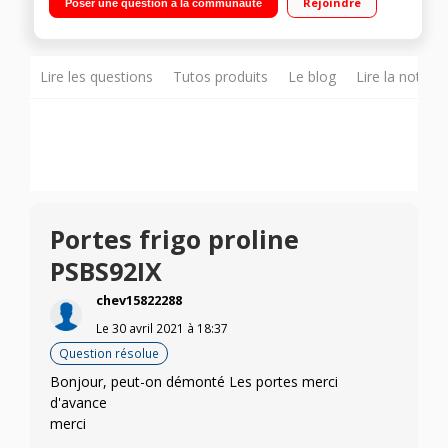
Rejoindre
Poser une question à la communauté
ventilé 185L Contrôle électronique en façade
Lire les questions
Tutos produits
Le blog
Lire la notice
Portes frigo proline
PSBS92IX
chev15822288
Le
30 avril 2021
à
18:37
Question résolue
Bonjour, peut-on démonté Les portes merci
d'avance
merci