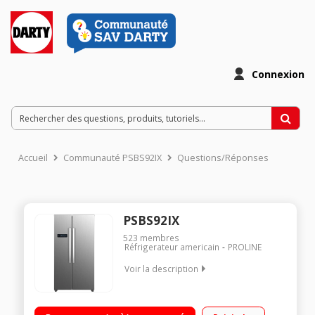
Connexion
Accueil
Communauté PSBS92IX
Questions/Réponses
PSBS92IX
523
membres
Réfrigerateur americain
PROLINE
Voir la description
Volume 532L - Dimensions 177.0x91.0x72.5 cm - Classe F -
40dB Réfrigérateur Froid ventilé 347L Congélateur Froid