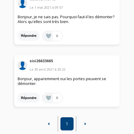
Le
1 mai 2021
à
09:57
Bonjour, je ne sais pas. Pourquoi faut-il les démonter?
Alors qu'elles sont très bien.
0
Répondre
sisi26633665
Le
30 avril 2021
à
20:22
Bonjour, apparemment oui les portes peuvent se
démonter.
0
Répondre
1