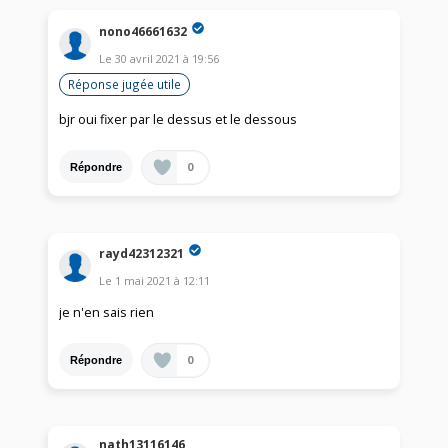
nono46661632
Le
30 avril 2021
à
19:56
Réponse jugée utile
bjr oui fixer par le dessus et le dessous
0
Répondre
rayd42312321
Le
1 mai 2021
à
12:11
je n'en sais rien
0
Répondre
nath13116146