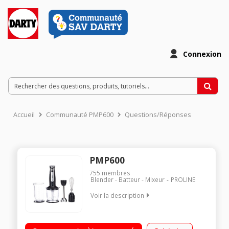
Connexion
Accueil
Communauté PMP600
Questions/Réponses
PMP600
755
membres
Blender - Batteur - Mixeur
PROLINE
Voir la description
Pied mixeur - Puissance 600 watts 2 lames Anti-éclaboussrues
- Pied amovible 2 vitesses