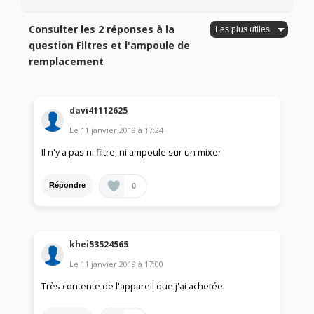
Consulter les 2 réponses à la
question Filtres et l'ampoule de
remplacement
davi41112625
Le
11 janvier 2019
à
17:24
Il n'y a pas ni filtre, ni ampoule sur un mixer
0
Répondre
khei53524565
Le
11 janvier 2019
à
17:00
Très contente de l'appareil que j'ai achetée