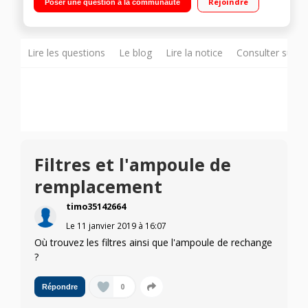
Rejoindre
Poser une question à la communauté
Lire les questions
Le blog
Lire la notice
Consulter sur d
Filtres et l'ampoule de
remplacement
timo35142664
Le
11 janvier 2019
à
16:07
Où trouvez les filtres ainsi que l'ampoule de rechange
?
0
Répondre