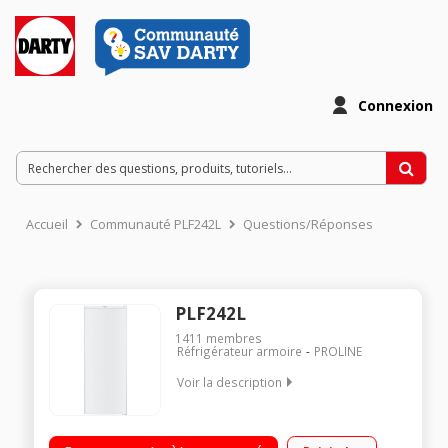
Connexion
Accueil
Communauté PLF242L
Questions/Réponses
PLF242L
1411
membres
Réfrigérateur armoire
PROLINE
Voir la description
Volume 242 L - Dimensions / (H-L-P) 142 x 54.5 x 55.6 cm -
Classe F - 40dB Réfrigérateur à froid statique - Tout utile 4