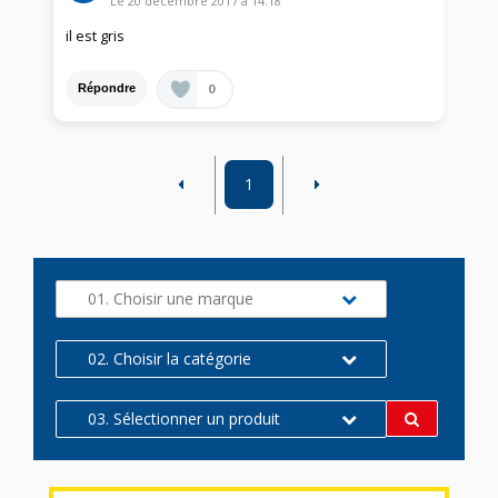
Le
20 décembre 2017
à
14:18
il est gris
0
Répondre
1
01. Choisir une marque
02. Choisir la catégorie
03. Sélectionner un produit