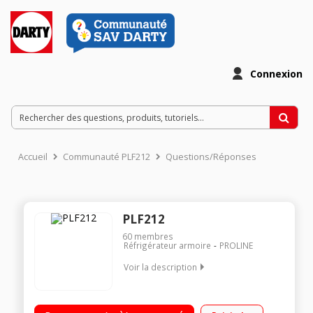
Connexion
Accueil
Communauté PLF212
Questions/Réponses
PLF212
60
membres
Réfrigérateur armoire
PROLINE
Voir la description
Volume 183 L - Dimensions : 125.2x 54.6x56.7 cm - A+
Réfrigérateur à froid statique 163 L Congélateur à froid