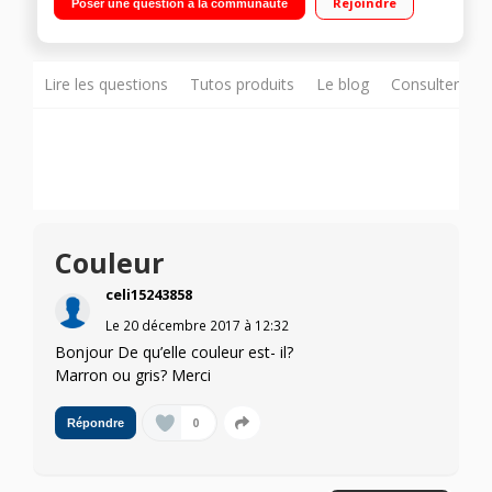
Rejoindre
Poser une question à la communauté
statique 20 L Faible encombrement
Lire les questions
Tutos produits
Le blog
Consulter sur
Couleur
celi15243858
Le
20 décembre 2017
à
12:32
Bonjour De qu’elle couleur est- il?
Marron ou gris? Merci
0
Répondre