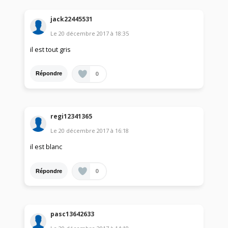
jack22445531
Le
20 décembre 2017
à
18:35
il est tout gris
0
Répondre
regi12341365
Le
20 décembre 2017
à
16:18
il est blanc
0
Répondre
pasc13642633