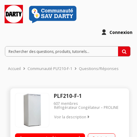
Connexion
Accueil
Communauté PLF210-F-1
Questions/Réponses
PLF210-F-1
607
membres
Réfrigérateur Congélateur
PROLINE
Voir la description
Volume 183 L - Dimensions HxLxP : 125,2x54,6x56,7 cm - A+
Réfrigérateur à froid statique 163 L Compartiment congélateur