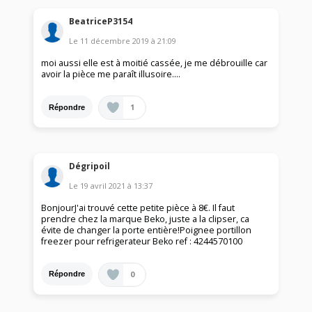
BeatriceP3154
Le
11 décembre 2019
à
21:09
moi aussi elle est à moitié cassée, je me débrouille car
avoir la pièce me paraît illusoire....
1
Répondre
Dégripoil
Le
19 avril 2021
à
13:37
BonjourJ'ai trouvé cette petite pièce à 8€. Il faut
prendre chez la marque Beko, juste a la clipser, ca
évite de changer la porte entière!Poignee portillon
freezer pour refrigerateur Beko ref : 4244570100
0
Répondre