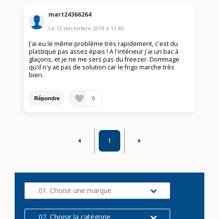
mart24366264
Le
12 décembre 2019
à
11:43
J'ai eu le même problème très rapidement, c'est du
plastique pas assez épais ! A l'intérieur j'ai un bac à
glaçons, et je ne me sers pas du freezer. Dommage
qu'il n'y ait pas de solution car le frigo marche très
bien.
0
Répondre
1
01. Choisir une marque
02. Choisir la catégorie