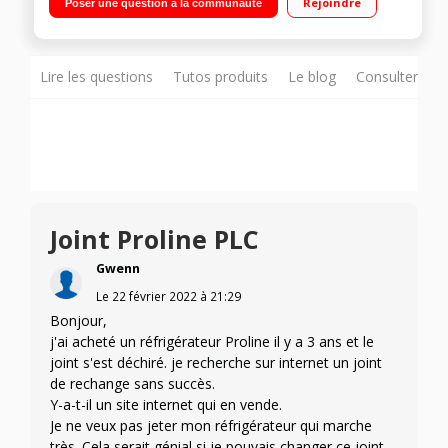
Rejoindre
Poser une question à la communauté
statique 68 L Faible encombrement
Lire les questions
Tutos produits
Le blog
Consulter sur
Joint Proline PLC
Gwenn
Le
22 février 2022
à
21:29
Bonjour,
j'ai acheté un réfrigérateur Proline il y a 3 ans et le
joint s'est déchiré. je recherche sur internet un joint
de rechange sans succès.
Y-a-t-il un site internet qui en vende.
Je ne veux pas jeter mon réfrigérateur qui marche
très. Cela serait génial si je pouvais changer ce joint