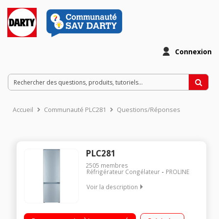
Connexion
Accueil
Communauté PLC281
Questions/Réponses
PLC281
2505
membres
Réfrigérateur Congélateur
PROLINE
Voir la description
Volume 273 litres - Dimensions HxLxP: 175,7x55x58 cm - A+
Réfrigérateur à froid statique 205 L Congélateur à froid