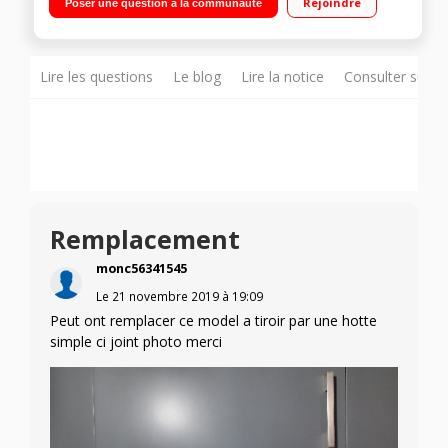
Rejoindre
Poser une question à la communauté
Lire les questions
Le blog
Lire la notice
Consulter sur d
Remplacement
monc56341545
Le
21 novembre 2019
à
19:09
Peut ont remplacer ce model a tiroir par une hotte
simple ci joint photo merci