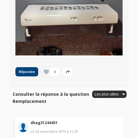
0
Répondre
Consulter la réponse à la question
Remplacement
dhag31244451
Le
26 novembre 2019
à
11:29