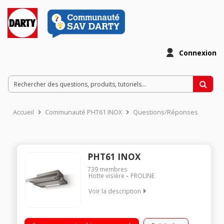
Connexion
Accueil
Communauté PHT61 INOX
Questions/Réponses
PHT61 INOX
739
membres
Hotte visière
PROLINE
Voir la description
Hotte tiroir 60 cm Débit d'air : de 125 m3/h à 304 m3/h
Puissance sonore : de 46 à 62 dB Eclairage LED