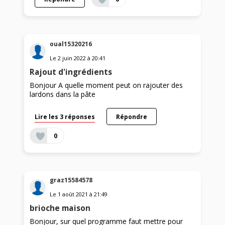
oual15320216
Le
2 juin 2022
à
20:41
Rajout d'ingrédients
Bonjour A quelle moment peut on rajouter des
lardons dans la pâte
Lire les 3 réponses
Répondre
0
graz15584578
Le
1 août 2021
à
21:49
brioche maison
Bonjour, sur quel programme faut mettre pour