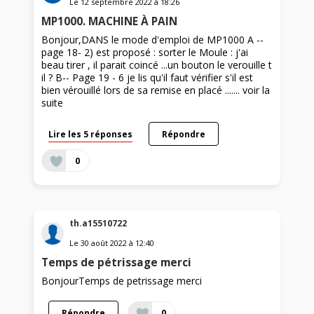
Le
12 septembre 2022
à
18:26
MP1000. MACHINE À PAIN
Bonjour,DANS le mode d'emploi de MP1000 A --
page 18- 2) est proposé : sorter le Moule : j'ai
beau tirer , il parait coincé ...un bouton le verouille t
il ? B-- Page 19 - 6 je lis qu'il faut vérifier s'il est
bien vérouillé lors de sa remise en placé .......
voir la
suite
Lire les 5 réponses
Répondre
0
th.a15510722
Le
30 août 2022
à
12:40
Temps de pétrissage merci
BonjourTemps de petrissage merci
Répondre
0