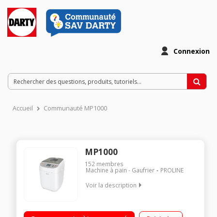
Connexion
Accueil
Communauté MP1000
MP1000
152
membres
Machine à pain - Gaufrier
PROLINE
Voir la description
Capacité jusqu'à 1 kg 3 tailles de pain - Écran LCD Départ
différé jusqu'à 15 heures 13 programmes