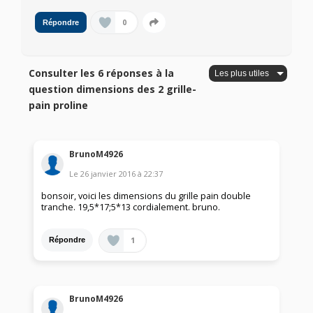
0
Répondre
Consulter les 6 réponses à la
question dimensions des 2 grille-
pain proline
BrunoM4926
Le
26 janvier 2016
à
22:37
bonsoir, voici les dimensions du grille pain double
tranche. 19,5*17;5*13 cordialement. bruno.
1
Répondre
BrunoM4926