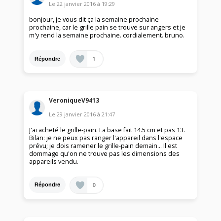
Le
22 janvier 2016
à
19:29
bonjour, je vous dit ça la semaine prochaine
prochaine, car le grille pain se trouve sur angers et je
m'y rend la semaine prochaine. cordialement. bruno.
1
Répondre
VeroniqueV9413
Le
29 janvier 2016
à
21:47
J'ai acheté le grille-pain. La base fait 14.5 cm et pas 13.
Bilan: je ne peux pas ranger l'appareil dans l'espace
prévu; je dois ramener le grille-pain demain... Il est
dommage qu'on ne trouve pas les dimensions des
appareils vendu.
0
Répondre