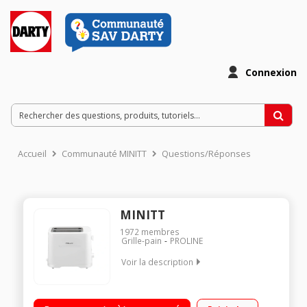
Connexion
Accueil
Communauté MINITT
Questions/Réponses
MINITT
1972
membres
Grille-pain
PROLINE
Voir la description
Puissance 700 Watts Toaster 2 fentes Contrôle du brunissage
Tiroir ramasse-miette