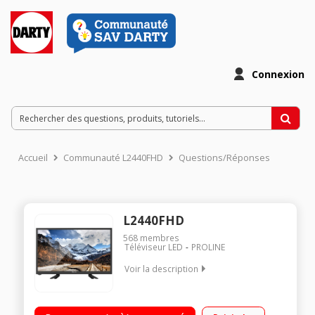
Connexion
Accueil
Communauté L2440FHD
Questions/Réponses
L2440FHD
568
membres
Téléviseur LED
PROLINE
Voir la description
"Ecran de 60 cm (23.6"") Rétro éclairage LED Edge 1 HDMI, 1
USB avec fonction PVR, Port CI+, VGA"