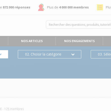
de
872 000 réponses
Plus de
4 000 000 membres
Plu
NOS ARTICLES
NOS ENGAGEMENTS
02. Choisir la catégorie
03. Séle
NE
-
125
membres