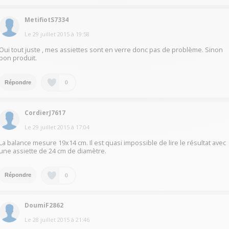
MetifiotS7334
Le
29 juillet 2015
à
19:58
Oui tout juste , mes assiettes sont en verre donc pas de problème. Sinon
bon produit.
0
Répondre
CordierJ7617
Le
29 juillet 2015
à
17:04
La balance mesure 19x14 cm. Il est quasi impossible de lire le résultat avec
une assiette de 24 cm de diamètre.
0
Répondre
DoumiF2862
Le
28 juillet 2015
à
21:46