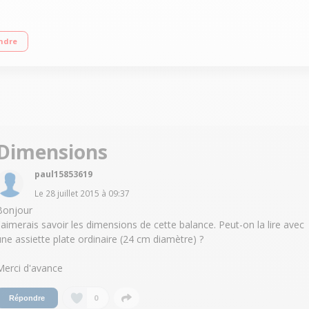
ersion des liquides / Arrêt et tare automatiques
ndre
Dimensions
paul15853619
Le
28 juillet 2015
à
09:37
Bonjour
J'aimerais savoir les dimensions de cette balance. Peut-on la lire avec
une assiette plate ordinaire (24 cm diamètre) ?
Merci d'avance
0
Répondre