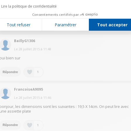
Le
28 juillet 2015
à
12:00
Lire la politique de confidentialité
En disposant correctement l'assiette pas de probleme
Consentements certifiés par
1
Tout refuser
Paramétrer
Tout accepter
Répondre
BaillyG1306
Le
28 juillet 2015
à
11:48
oui bien sur
1
Répondre
FrancoiseA9095
Le
28 juillet 2015
à
11:46
bonjour, les dimensions sont les suivantes : 19,5 X 14cm. On peut lire avec
une assiette plate
1
Répondre