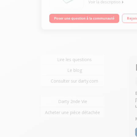
Voir la description
Electronique / Portée 5 kg - Graduation 1 g / Conv
Rejoi
Poser une question à la communauté
Lire les questions
Le blog
Consulter sur darty.com
Darty 2nde Vie
Acheter une pièce détachée