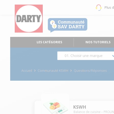
Plus 
LES CATÉGORIES
NOS TUTORIELS
01. Choisir une marque
Accueil
Communauté KSWH
Questions/Réponses
KSWH
Balance de cuisine
PROLI