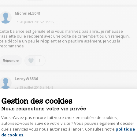
MicheleL5041
Le
28 juillet 2015
à
15:05
Cette balance est géniale et si vous n'arrivez pas à lire,, je réhausse
l'assiette ou le récipient avec une boîte de camembert ou un ramequin,
cela décolle un peu le récipient et on peut lire aisément, je vous la
recommande
1
Répondre
LeroyW8536
Le
28 juillet 2015
à
14:48
Sans problème dimensions 14x19,5 cm et pour l assiette pas de soucis
Gestion des cookies
Nous respectons votre vie privée
1
Répondre
Vous n'avez pas encore fait votre choix en matière de cookies,
autorisez-vous le suivi de votre visite ? Vous pouvez également décider
quels services vous nous autorisez à lancer. Consultez notre
politique
Axeptio consent
BenardM5194
de cookies
.