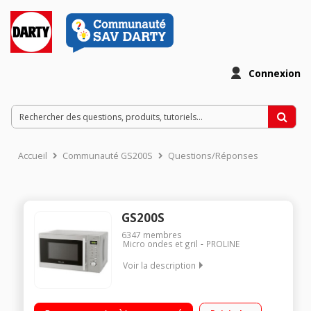
Connexion
Accueil
Communauté GS200S
Questions/Réponses
GS200S
6347
membres
Micro ondes et gril
PROLINE
Voir la description
Capacité 20L - MO 800W / Gril 1000W 35,5 cm x 25,8 cm x 44
cm - Plateau 25,5 cm Programmation électronique - Cavité en