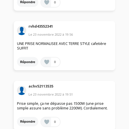
0
Répondre
rvhd43552341
Le
23 novembre 2022
à
19:56
UNE PRISE NORMALISEE AVEC TERRE STYLE cafetière
SUFFIT
0
Répondre
achv52113535
Le
23 novembre 2022
à
19:51
Prise simple, ça ne dépasse pas 1500W (une prise
simple assure sans problème 2200W). Cordialement.
0
Répondre