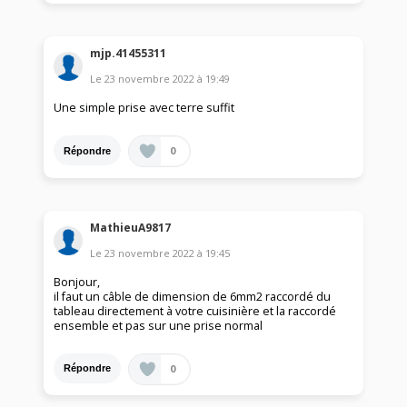
mjp.41455311
Le
23 novembre 2022
à
19:49
Une simple prise avec terre suffit
0
Répondre
MathieuA9817
Le
23 novembre 2022
à
19:45
Bonjour,
il faut un câble de dimension de 6mm2 raccordé du
tableau directement à votre cuisinière et la raccordé
ensemble et pas sur une prise normal
0
Répondre