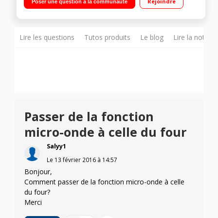
Rejoindre
Poser une question à la communauté
Inox Minuteur - Sécurité enfant
Lire les questions
Tutos produits
Le blog
Lire la notice
Passer de la fonction
micro-onde à celle du four
Salyy1
Le
13 février 2016
à
14:57
Bonjour,
Comment passer de la fonction micro-onde à celle
du four?
Merci