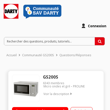
Connexion
Accueil
Communauté GS200S
Questions/Réponses
GS200S
6343
membres
Micro ondes et gril
PROLINE
Voir la description
Capacité 20L - MO 800W / Gril 1000W 35,5 cm x 25,8 cm x 44
cm - Plateau 25,5 cm Programmation électronique - Cavité en