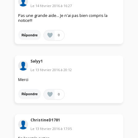
Le
14 février 2016
à
16:27
Pas une grande aide... Je n'ai pas bien compris la
notice!!!
0
Répondre
Salyy1
Le
13 février 2016
à
20:12
Merci
0
Répondre
ChristineD1781
Le
13 février 2016
à
17:05