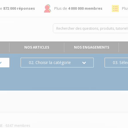
de
872 000 réponses
Plus de
4 000 000 membres
Plu
NOS ARTICLES
NOS ENGAGEMENTS
02. Choisir la catégorie
03. Séle
NE
-
6347
membres