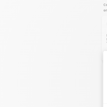
Co
on