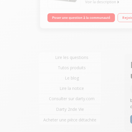
Voir la description
Capacité 20L - MO 800W / Gril 1000W 35,5 cm x 25,
Rejoi
Poser une question à la communauté
Lire les questions
Tutos produits
Le blog
Lire la notice
Consulter sur darty.com
Darty 2nde Vie
Acheter une pièce détachée