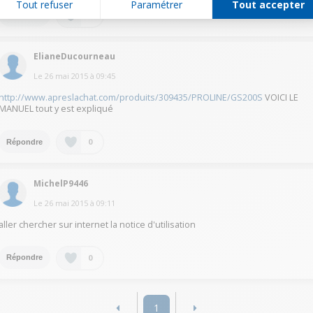
Tout refuser
Paramétrer
Tout accepter
0
Répondre
ElianeDucourneau
Le
26 mai 2015
à
09:45
http://www.apreslachat.com/produits/309435/PROLINE/GS200S
VOICI LE
MANUEL tout y est expliqué
0
Répondre
MichelP9446
Le
26 mai 2015
à
09:11
aller chercher sur internet la notice d'utilisation
0
Répondre
1