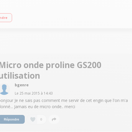
8 cm x 44 cm - Plateau 25,5 cm Programmation électronique - Cavité en Inox Min
ndre
Micro onde proline GS200
utilisation
bgenre
Le
25 mai 2015
à
14:43
bonjour Je ne sais pas comment me servir de cet engin que l'on m'a
donné... Jamais eu de micro onde.. merci
0
Répondre