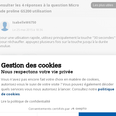
nsulter les 4 réponses à la question Micro
de proline GS200 utilisation
IsabelleW6750
Le
25 mai 2015
à
18:36
pour une utlisation rapide, utilisez principalement la touche "30 secondes"
pour réchauffer. appuyez plusieurs fois sur la touche jusqu'à la durée
voulue.
1
Répondre
Gestion des cookies
Nous respectons votre vie privée
ChantalB2019
Vous n'avez pas encore fait votre choix en matière de cookies,
Le
26 mai 2015
à
10:46
autorisez-vous le suivi de votre visite ? Vous pouvez également décider
Bonjour, En premier sélectionner votre puissance avec la touche du haut
quels services vous nous autorisez à lancer. Consultez notre
politique
Axeptio consent
(100,etc) si vous souhaiter diminuer celle ci appuyer plusieurs fois sur le
de cookies
.
bouton puis valider en appuyant sur la dernier. Ensuite tourner le
sélecteur sur la période désirée et pour finir ré appuyer sur la dernière
Lire la politique de confidentialité
touche. le micro onde est en touche. J'espère avoir été assez clair claire.
Consentements certifiés par
Bonne utilisation.