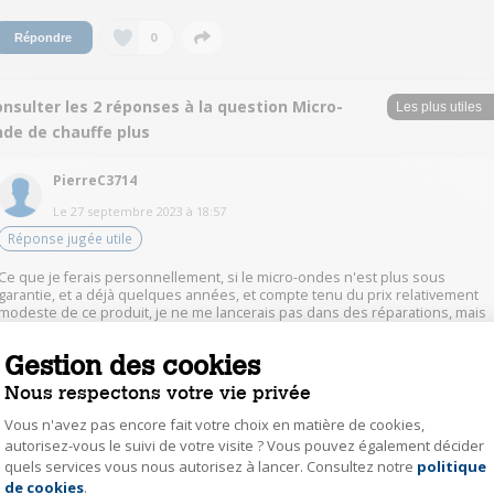
0
Répondre
nsulter les 2 réponses à la question Micro-
nde de chauffe plus
PierreC3714
Le
27 septembre 2023
à
18:57
Réponse jugée utile
Ce que je ferais personnellement, si le micro-ondes n'est plus sous
garantie, et a déjà quelques années, et compte tenu du prix relativement
modeste de ce produit, je ne me lancerais pas dans des réparations, mais
j'en achèterais un autre. Sauf si vous êtes assez bricoleur, et encore...
Gestion des cookies
1
Répondre
Nous respectons votre vie privée
Vous n'avez pas encore fait votre choix en matière de cookies,
autorisez-vous le suivi de votre visite ? Vous pouvez également décider
PierreC3714
quels services vous nous autorisez à lancer. Consultez notre
politique
Axeptio consent
Le
27 septembre 2023
à
19:39
de cookies
.