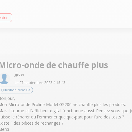
8 cm x 44 cm - Plateau 25,5 cm Programmation électronique - Cavité en Inox Min
ndre
Micro-onde de chauffe plus
jjicer
Le
27 septembre 2023
à
15:43
Question résolue
Bonjour,
Mon Micro-onde Proline Model GS200 ne chauffe plus les produits.
Mais il tourne et l'afficheur digital fonctionne aussi. Pensez vous que j
puisse le réparer ou l'emmener quelque-part pour faire des tests ?
Existe il des pièces de rechanges ?
Merci