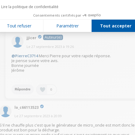
@jjicer
Bonne continuation à vous!
Lire la politique de confidentialité
Consentements certifiés par
0
Répondre
Tout refuser
Paramétrer
Tout accepter
Auteur(e)
jjicer
Le
27 septembre 2023
à
19:26
@PierreC3714
Merci Pierre pour votre rapide réponse.
Je pense suivre votre avis.
Bonne journée
Jérôme
0
Répondre
lo_c66113523
Le
27 septembre 2023
à
20:09
S'il ne chauffe plus c'est que le générateur de micro_onde est mort donc le
produit est bon pour la décharge.
Ne pas ouvrir un micro onde sauf si vous savez exactement ce que vous