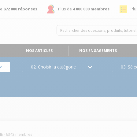
de
872 000 réponses
Plus de
4 000 000 membres
Plu
NOS ARTICLES
NOS ENGAGEMENTS
02. Choisir la catégorie
03. Séle
NE
-
6343
membres