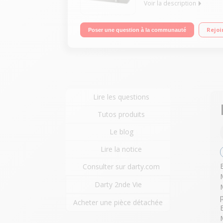
Voir la description
Capacité 20L - MO 800W / Gril 1000W 35,5 cm x 25,
Rejoi
Poser une question à la communauté
Lire les questions
Tutos produits
Le blog
Lire la notice
Consulter sur darty.com
Darty 2nde Vie
Acheter une pièce détachée