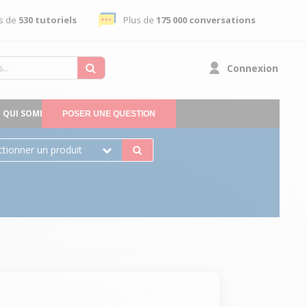
s de
530 tutoriels
Plus de
175 000 conversations
Connexion
QUI SOMMES-NOUS
POSER UNE QUESTION
ctionner un produit