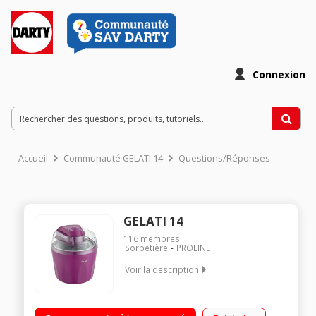
Connexion
Accueil
Communauté GELATI 14
Questions/Réponses
GELATI 14
116
membres
Sorbetière
PROLINE
Voir la description
Sorbetière à accumulateur de froid Capacité 1,4 L 12 heures
au congélateur Préparation 40 minutes