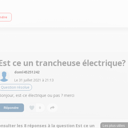
m Lame inox diamètre 19 cm Epaisseur de coupe de 0 à 13 mm
ndre
Est ce un trancheuse électrique?
doml45251242
Le
31 juillet 2021
à
21:13
Question résolue
Bonjour, est-ce électrique ou pas ? merci
0
Répondre
nsulter les 8 réponses à la question Est ce un