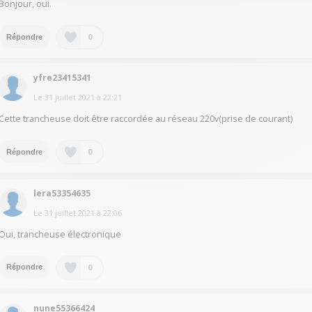
Bonjour, oui.
0
Répondre
yfre23415341
Le
31 juillet 2021
à
22:21
Cette trancheuse doit être raccordée au réseau 220v(prise de courant)
0
Répondre
lera53354635
Le
31 juillet 2021
à
22:06
Oui, trancheuse électronique
0
Répondre
nune55366424