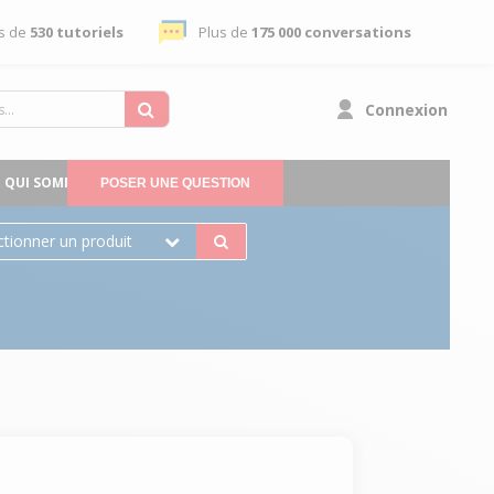
s de
530 tutoriels
Plus de
175 000 conversations
Connexion
QUI SOMMES-NOUS
POSER UNE QUESTION
ctionner un produit