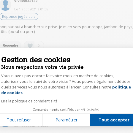
vivi35634142
Le
1 août 2021
à
01:08
Réponse jugée utile
bonjour oui à brancher sur prise. Je m'en sers pour coppa, jambon de pays
rôtis (bœuf ou porc)
0
Répondre
Gestion des cookies
coco22466611
Nous respectons votre vie privée
Le
1 août 2021
à
15:40
Vous n'avez pas encore fait votre choix en matière de cookies,
Comme son nom l'indique c'est une trancheuse électrique à brancher
autorisez-vous le suivi de votre visite ? Vous pouvez également décider
dans une prise de courant
quels services vous nous autorisez à lancer. Consultez notre
politique
Axeptio consent
de cookies
.
0
Répondre
Lire la politique de confidentialité
Consentements certifiés par
luca41531664
Tout refuser
Paramétrer
Tout accepter
Le
1 août 2021
à
15:29