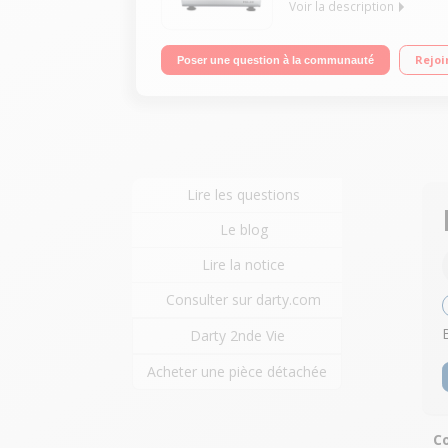
Voir la description
Trancheuse 150 Watts Corps en fonte d'aluminiu
Rejoi
Poser une question à la communauté
Lire les questions
Le blog
Lire la notice
Consulter sur darty.com
Darty 2nde Vie
Acheter une pièce détachée
Co