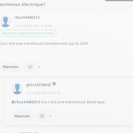
rancheuse électrique?
rbuz64466212
Le
31 juillet 2021
à
22:49
Réponse approuvée par Darty
Oui c'est une trancheuse fonctionnant sur le 220V.
0
Répondre
ghis34236642
Le
1 août 2021
à
01:16
@rbuz64466212
Oui c'est une trancheuse électrique.
0
Répondre