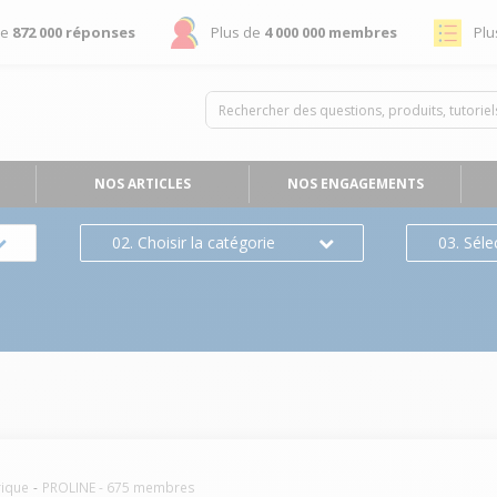
de
872 000 réponses
Plus de
4 000 000 membres
Plu
NOS ARTICLES
NOS ENGAGEMENTS
02. Choisir la catégorie
03. Séle
rique
PROLINE
-
675
membres