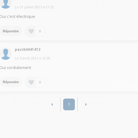
Le
31 juillet 2021
à
21:32
Oui c'est électrique
0
Répondre
paci64441413
Le
5 août 2021
à
12:28
Oui cordialement
0
Répondre
1