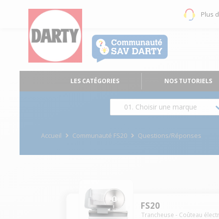
Plus 
LES CATÉGORIES
NOS TUTORIELS
01. Choisir une marque
Accueil
Communauté FS20
Questions/Réponses
FS20
Trancheuse - Coûteau élect