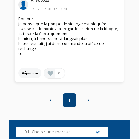
AnyC3622
Le
17 juin 2019
à
18:30
Bonjour
je pense que la pompe de vidange est bloquée
ou usée , .demontez la , regardez si rien ne la bloque,
et tester la électriquement
le mien, à l inverse ne vidangeait plus
le test est fait , j ai donc commande la pièce de
rechange
cdl
0
Répondre
1
01. Choisir une marque