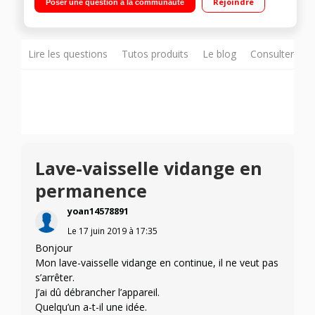
Rejoindre
Poser une question à la communauté
spécifique verres
Lire les questions
Tutos produits
Le blog
Consulter sur
Lave-vaisselle vidange en
permanence
yoan14578891
Le
17 juin 2019
à
17:35
Bonjour
Mon lave-vaisselle vidange en continue, il ne veut pas
s’arrêter.
J’ai dû débrancher l’appareil.
Quelqu’un a-t-il une idée.