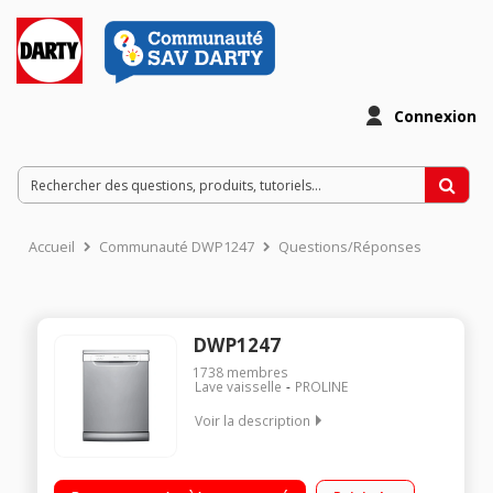
Connexion
Accueil
Communauté DWP1247
Questions/Réponses
DWP1247
1738
membres
Lave vaisselle
PROLINE
Voir la description
Largeur 60 cm (12 couverts) - 47 dB Consommation d'eau 11
L/cycle - Classe A+ Départ différé 3/6/9 heures Programme