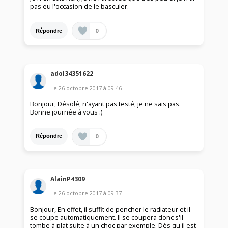
pas eu l'occasion de le basculer.
0
Répondre
adol34351622
Le
26 octobre 2017
à
09:46
Bonjour, Désolé, n'ayant pas testé, je ne sais pas.
Bonne journée à vous :)
0
Répondre
AlainP4309
Le
26 octobre 2017
à
09:37
Bonjour, En effet, il suffit de pencher le radiateur et il
se coupe automatiquement. Il se coupera donc s'il
tombe à plat suite à un choc par exemple. Dès qu'il est