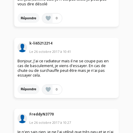
vous dire désolé
0
Répondre
k-li65212214
Le
26 octobre 2017
à
10:41
Bonjour, J'ai ce radiateur mais il ne se coupe pas en
cas de basculement, je viens d'essayer. En cas de
chute ou de surchauffe peut-être mais je n'ai pas
essayer cela.
0
Répondre
FreddyN3770
Le
26 octobre 2017
à
10:27
Je n'en sais rien, je ne l'ai utilisé que très peu et je n'ai