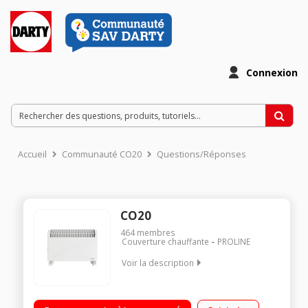
Connexion
Accueil
Communauté CO20
Questions/Réponses
CO20
464
membres
Couverture chauffante
PROLINE
Voir la description
Thermostat réglable 3 allures de chauffe Puissance : 2000W
Avec poignée