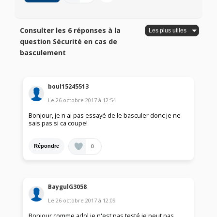
Consulter les 6 réponses à la
question Sécurité en cas de
basculement
boul15245513
Le
26 octobre 2017
à
12:54
Bonjour, je n ai pas essayé de le basculer donc je ne
sais pas si ca coupe!
0
Répondre
BaygulG3058
Le
26 octobre 2017
à
12:09
Bonjour,comme adol je n'est pas testé je peut pas