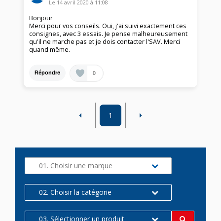
Le
14 avril 2020
à
11:08
Bonjour
Merci pour vos conseils. Oui, j'ai suivi exactement ces
consignes, avec 3 essais. Je pense malheureusement
qu'il ne marche pas et je dois contacter l'SAV. Merci
quand même.
0
Répondre
1
01. Choisir une marque
02. Choisir la catégorie
03. Sélectionner un produit