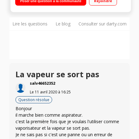
Rejoindre
Poser une question à la communauté
kPa - Puissance max 2200 watts Autonomie illimité - Pression
4,5 Bars
Lire les questions
Le blog
Consulter sur darty.com
La vapeur se sort pas
salv46652352
Le
11 avril 2020
à
16:25
Question résolue
Bonjour
il marche bien comme aspirateur.
c'est la première fois que je voulais l'utiliser comme
vaporisateur et la vapeur se sort pas.
Je ne sais pas si c'est une panne ou un erreur de