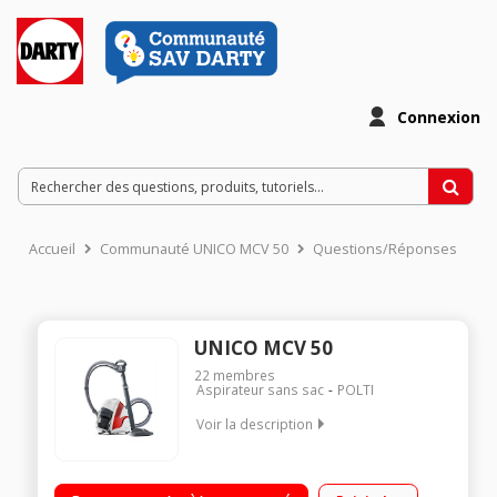
Connexion
Accueil
Communauté UNICO MCV 50
Questions/Réponses
UNICO MCV 50
22
membres
Aspirateur sans sac
POLTI
Voir la description
Aspirateur nettoyeur vapeur - Aspire, nettoie à la vapeur et
sèche Aspire les solides et les liquides Capacité aspirante 26