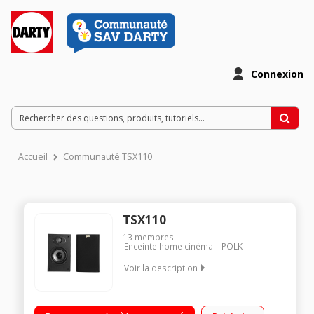
Connexion
Accueil
Communauté TSX110
TSX110
13
membres
Enceinte home cinéma
POLK
Voir la description
Enceintes compactes de 27.9 cm de hauteur/Tenue en
puissance de 100 Watts/2 Haut-parleurs - 2 voies/Fixation