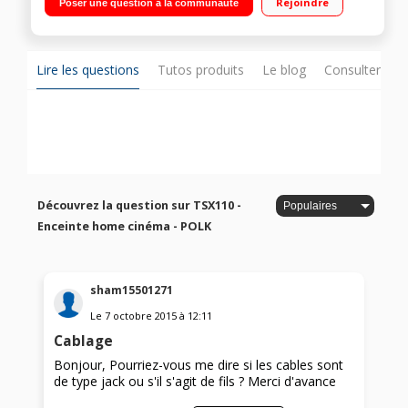
Rejoindre
Poser une question à la communauté
murale possible
Lire les questions
Tutos produits
Le blog
Consulter sur
Découvrez la question sur TSX110 -
Enceinte home cinéma - POLK
sham15501271
Le
7 octobre 2015
à
12:11
Cablage
Bonjour, Pourriez-vous me dire si les cables sont
de type jack ou s'il s'agit de fils ? Merci d'avance