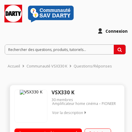
Connexion
Accueil
Communauté VSX330 K
Questions/Réponses
VSX330 K
30
membres
Amplificateur home cinéma
PIONEER
Voir la description
Amplificateur stéréo compatible 3D / 4K Puissance totale de
105 Watts sur 5 canaux Port USB frontal compatible MP3,