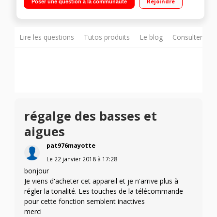
Rejoindre
Poser une question à la communauté
WMA, AAC - Certifié Ipod / Iphone 4 entrées et 1 sortie HDMI -
Décodeurs Dolby True HD / DTS-HD
Lire les questions
Tutos produits
Le blog
Consulter sur
régalge des basses et
aigues
pat976mayotte
Le
22 janvier 2018
à
17:28
bonjour
Je viens d'acheter cet appareil et je n'arrive plus à
régler la tonalité. Les touches de la télécommande
pour cette fonction semblent inactives
merci