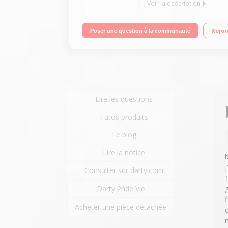
Voir la description
Amplificateur home cinéma 5.2 Puissance 135 Wat
Rejoi
Poser une question à la communauté
Lire les questions
Tutos produits
Le blog
Lire la notice
Consulter sur darty.com
Darty 2nde Vie
f
Acheter une pièce détachée