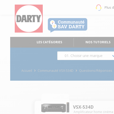
Plus 
LES CATÉGORIES
NOS TUTORIELS
01. Choisir une marque
Accueil
Communauté VSX-534D
Questions/Réponses
VSX-534D
Amplificateur home cinéma