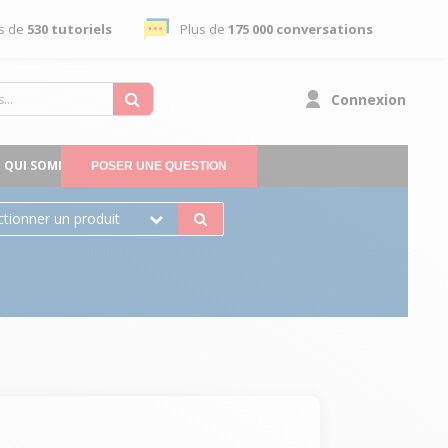
s de
530 tutoriels
Plus de
175 000 conversations
Connexion
QUI SOMMES-NOUS
POSER UNE QUESTION
ctionner un produit