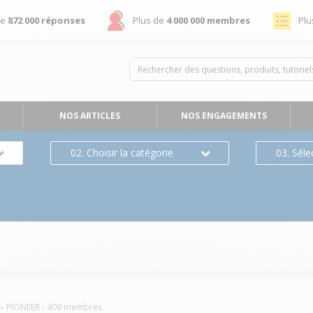
de
872 000 réponses
Plus de
4 000 000 membres
Plu
NOS ARTICLES
NOS ENGAGEMENTS
02. Choisir la catégorie
03. Séle
PIONEER
-
409
membres