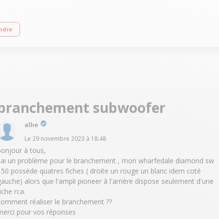
ts par canal sous 6 ohms Dolby Atmos et DTS:X Technologies Bluetooth
ndre
branchement subwoofer
alhe
Le
29 novembre 2023
à
18:48
bonjour à tous,
j'ai un problème pour le branchement , mon wharfedale diamond sw
150 possède quatres fiches ( droite un rouge un blanc idem coté
gauche) alors que l'ampli pioneer à l'arrière dispose seulement d'une
iche rca.
comment réaliser le branchement ??
merci pour vos réponses