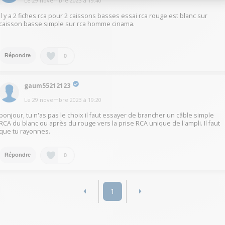
Le
29 novembre 2023
à
19:40
Il y a 2 fiches rca pour 2 caissons basses essai rca rouge est blanc sur
caisson basse simple sur rca homme cinama.
0
Répondre
gaum55212123
Le
29 novembre 2023
à
19:20
bonjour, tu n'as pas le choix il faut essayer de brancher un câble simple
RCA du blanc ou après du rouge vers la prise RCA unique de l'ampli. Il faut
que tu rayonnes.
0
Répondre
1