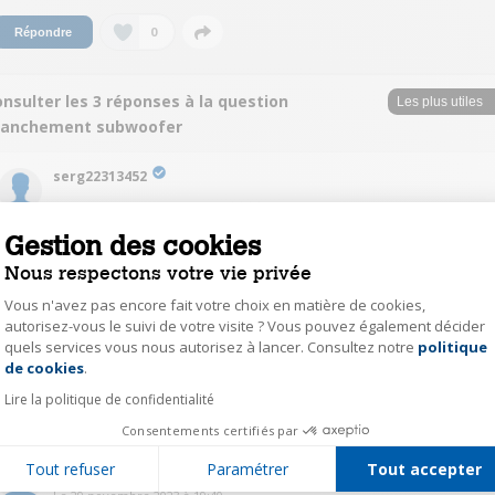
0
Répondre
nsulter les 3 réponses à la question
ranchement subwoofer
serg22313452
Le
1 décembre 2023
à
20:05
Gestion des cookies
Bonjour , soit vous avez une entrée rca subwoofer sur votre caisson à
connecter à la sortie rca subwoofer de l'ampli .
Nous respectons votre vie privée
soit vous connecter vos sortie ampli HP avant via les connecteurs du
subwoofer.
Vous n'avez pas encore fait votre choix en matière de cookies,
cad : sortie ampli D/G avant vers connecteurs D/G subwoofer puis vers vos
autorisez-vous le suivi de votre visite ? Vous pouvez également décider
HP D/G avant .(en parallèle).
quels services vous nous autorisez à lancer. Consultez notre
politique
j'ai testé les deux solutions ....ça fonctionne...!
Axeptio consent
de cookies
.
Lire la politique de confidentialité
0
Répondre
Consentements certifiés par
chri63232521
Tout refuser
Paramétrer
Tout accepter