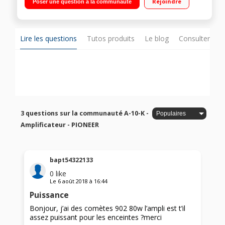
Rejoindre
Poser une question à la communauté
isolé
Lire les questions
Tutos produits
Le blog
Consulter sur
3 questions sur la communauté A-10-K -
Amplificateur - PIONEER
bapt54322133
0
like
Le
6 août 2018
à
16:44
Puissance
Bonjour, j’ai des comètes 902 80w l’ampli est t’il
assez puissant pour les enceintes ?merci