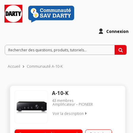
Connexion
Accueil
Communauté A-10-K
A-10-K
43
membres
Amplificateur
PIONEER
Voir la description
Amplificateur stéréo 2 x 30 watts sous 8 ohms Amplification
Direct Energy Construction symétrique - Circuit d'alimentation