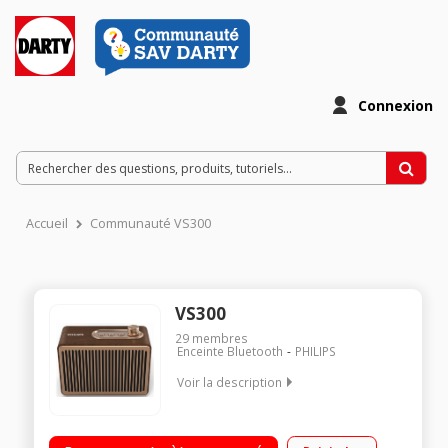
Connexion
Accueil
Communauté VS300
VS300
29
membres
Enceinte Bluetooth
PHILIPS
Voir la description
"Enceinte Bluetooth - Style rétro Jusqu'à 10 heures
d'autonomie Haut-parleur de 1,75"" à gamme étendue