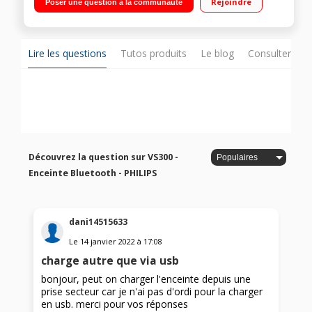
Rejoindre
Poser une question à la communauté
Puissance de sortie de 4 watts"
Lire les questions
Tutos produits
Le blog
Consulter sur
Découvrez la question sur VS300 -
Enceinte Bluetooth - PHILIPS
dani14515633
Le
14 janvier 2022
à
17:08
charge autre que via usb
bonjour, peut on charger l'enceinte depuis une
prise secteur car je n'ai pas d'ordi pour la charger
en usb. merci pour vos réponses