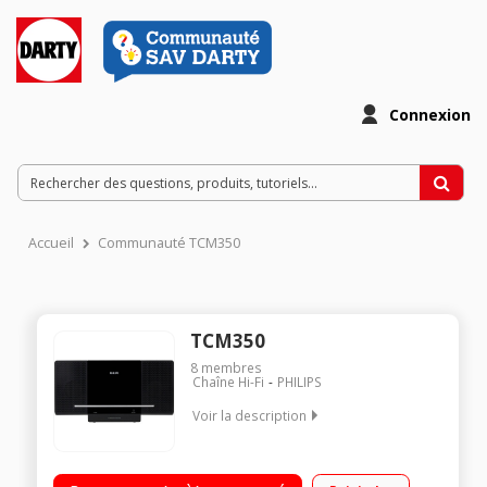
Connexion
Accueil
Communauté TCM350
TCM350
8
membres
Chaîne Hi-Fi
PHILIPS
Voir la description
Micro chaîne avec lecteur CD Amplification dynamique des
basses Lecteur CD, CD-R/RW - Tuner numérique FM 20