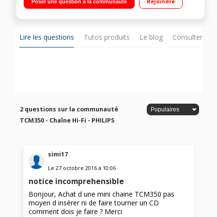
Rejoindre
Poser une question à la communauté
présélections MP3 Link - Montage murale possible -
Télécommande
Lire les questions
Tutos produits
Le blog
Consulter sur
2 questions sur la communauté
TCM350 - Chaîne Hi-Fi - PHILIPS
simi17
Le
27 octobre 2016
à
10:06
notice incomprehensible
Bonjour, Achat d une mini chaine TCM350 pas
moyen d insérer ni de faire tourner un CD
comment dois je faire ? Merci