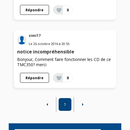
Répondre
0
simi17
Le
26 octobre 2016
à
20:55
notice incompréhensible
Bonjour, Comment faire fonctionner les CD de ce
TMC350? merci
Répondre
0
1