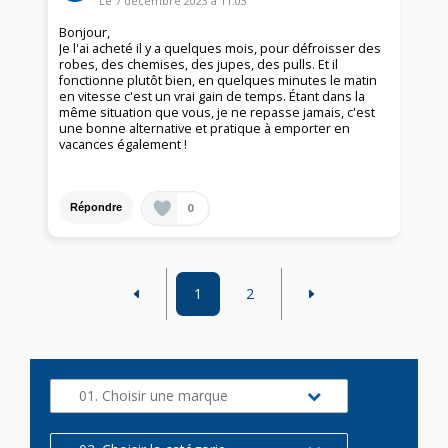
Le
7 décembre 2023
à
11:03
Bonjour,
Je l'ai acheté il y a quelques mois, pour défroisser des
robes, des chemises, des jupes, des pulls. Et il
fonctionne plutôt bien, en quelques minutes le matin
en vitesse c'est un vrai gain de temps. Étant dans la
même situation que vous, je ne repasse jamais, c'est
une bonne alternative et pratique à emporter en
vacances également !
0
Répondre
1
2
01. Choisir une marque