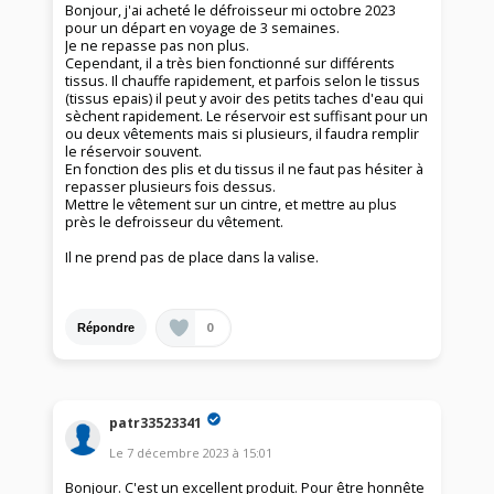
Bonjour, j'ai acheté le défroisseur mi octobre 2023
pour un départ en voyage de 3 semaines.
Je ne repasse pas non plus.
Cependant, il a très bien fonctionné sur différents
tissus. Il chauffe rapidement, et parfois selon le tissus
(tissus epais) il peut y avoir des petits taches d'eau qui
sèchent rapidement. Le réservoir est suffisant pour un
ou deux vêtements mais si plusieurs, il faudra remplir
le réservoir souvent.
En fonction des plis et du tissus il ne faut pas hésiter à
repasser plusieurs fois dessus.
Mettre le vêtement sur un cintre, et mettre au plus
près le defroisseur du vêtement.
Il ne prend pas de place dans la valise.
0
Répondre
patr33523341
Le
7 décembre 2023
à
15:01
Bonjour. C'est un excellent produit. Pour être honnête