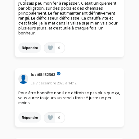
j'utilisais peu mon fer à repasser. C'était uniquement
par obligation, sur des polos et des chemises
principalement. Le fer est maintenant définitivement
rangé. Le défroisseur défroissse. Ca chauffe vite et
c'est facile. Je le met dans la valise si je m'en vais pour
plusieurs jours, et c'est utile à chaque fois. Un
bonheur.
0
Répondre
luci65432363
Le
7 décembre 2023
à
14:12
Pour être honnête non il ne défroisse pas plus que ça,
vous aurez toujours un rendu froissé juste un peu
moins
0
Répondre