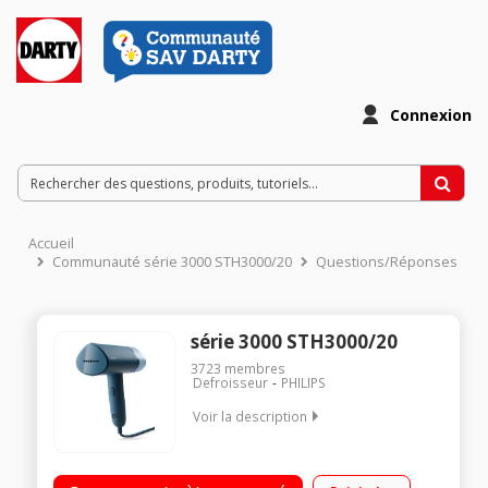
Connexion
Accueil
Communauté série 3000 STH3000/20
Questions/Réponses
série 3000 STH3000/20
3723
membres
Defroisseur
PHILIPS
Voir la description
Puissance : 1000 Watts Débit vapeur : 20 g/min - Temps de
chauffe 30 secondes Capacité du réservoir : 100 ml Voyant de