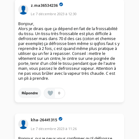
z.ma36534236
Le
7 décembre 2023
à
12:30
Bonjour,
Alors je dirais que ça dépend en fait de la froissabilité
du tissu. Un tissu très froissable est plus difficile à
defroisser mais dans 70 d des cas (coton et chemise
par exemple) ça défroisse bien même si qqfois faut s y
reprendre à 2 fois, c est quand même plus pratique à
utiliser qu un fer à repasser. Conseil : mettre le
vêtement sur un cintre, le cintre sur une poignée de
porte, tenir d'un côté le tissu pendant que de l'autre
main, vous passez le defroisseur vapeur. Attention à
ne pas vous brûler avec la vapeur très chaude. C est
un pli à prendre.
0
Répondre
kha-26441315
Le
7 décembre 2023
à
11:26
Bonjour, oui je peux vous confirmer qu'il défroisse