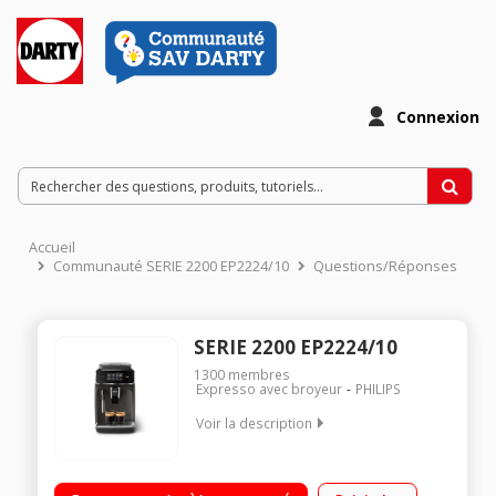
Connexion
Accueil
Communauté SERIE 2200 EP2224/10
Questions/Réponses
SERIE 2200 EP2224/10
1300
membres
Expresso avec broyeur
PHILIPS
Voir la description
Machine à café à grains - 15 bars Écran tactile - Mousseur à lait
Capacité du bac à grains 275 g - Réservoir d'eau 1,8 litre Filtre