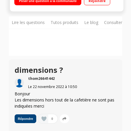
Rejoindre
Poser une question à la communauté
AquaClean
Lire les questions
Tutos produits
Le blog
Consulter sur
dimensions ?
thom26641442
Le
22 novembre 2022
à
10:50
Bonjour
Les dimensions hors tout de la cafetière ne sont pas
indiquées merci
0
Répondre