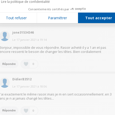
Lire la politique de confidentialité
Tous les 2 ans
Consentements certifiés par
Tout refuser
Paramétrer
Tout accepter
0
Répondre
jone31534346
Le
17 janvier 2021
à
19:14
Bonjour, impossible de vous répondre. Rasoir acheté il y a 1 an et pas
encore ressenti le besoin de changer les têtes. Bien cordialement
0
Répondre
DidierB3512
Le
17 janvier 2021
à
18:06
J'ai exactement le même rasoir.mais je m en sert occasionnellement .en 3
ans je n ai jamais changé les têtes...
0
Répondre