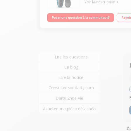
Voir la description
Rechargeable - Autonomie 45 minutes Lames MultiP
Rejoi
Poser une question à la communauté
avec du gel
Lire les questions
Le blog
Lire la notice
Consulter sur darty.com
Darty 2nde Vie
Acheter une pièce détachée
Co