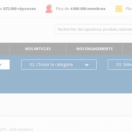
de
872 000 réponses
Plus de
4 000 000 membres
Plu
NOS ARTICLES
NOS ENGAGEMENTS
02. Choisir la catégorie
03. Séle
LIPS
-
634
membres