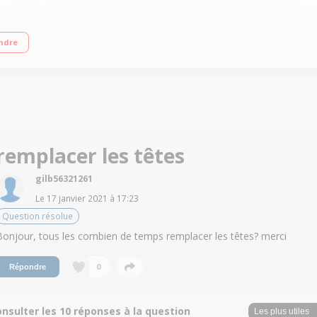
recision - Têtes flexibles 5 directions Tondeuse de précision SmartClick Sys
ndre
remplacer les têtes
gilb56321261
Le
17 janvier 2021
à
17:23
Question résolue
Bonjour, tous les combien de temps remplacer les têtes? merci
0
Répondre
nsulter les 10 réponses à la question