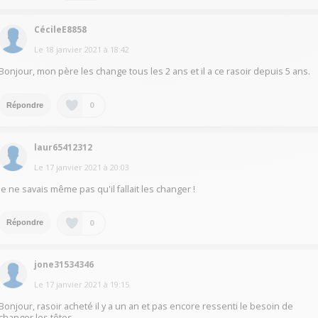
CécileE8858
Le
18 janvier 2021
à
18:42
Bonjour, mon père les change tous les 2 ans et il a ce rasoir depuis 5 ans.
0
Répondre
laur65412312
Le
17 janvier 2021
à
20:03
Je ne savais même pas qu'il fallait les changer !
0
Répondre
jone31534346
Le
17 janvier 2021
à
19:15
Bonjour, rasoir acheté il y a un an et pas encore ressenti le besoin de
changer les têtes.