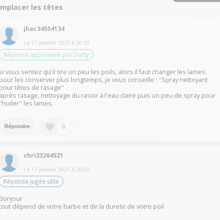
emplacer les têtes
jhac34554134
Le
17 janvier 2021
à
20:19
Réponse approuvée par Darty
si vous sentez qu'il tire un peu les poils, alors il faut changer les lames.
pour les conserver plus longtemps, je vous conseille : "Spray nettoyant
pour têtes de rasage"
après rasage, nettoyage du rasoir à l'eau claire puis un peu de spray pour
"huiler" les lames.
0
Répondre
chri33264521
Le
17 janvier 2021
à
20:02
Réponse jugée utile
Bonjour
tout dépend de votre barbe et de la durete de votre poil