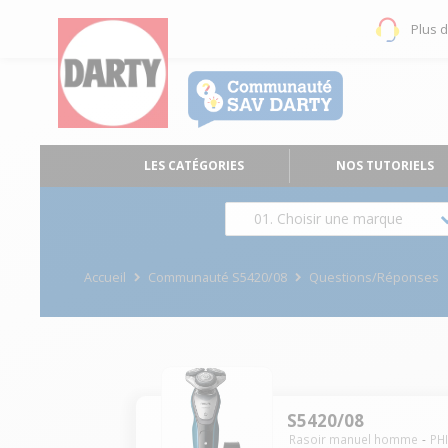
Plus 
LES CATÉGORIES
NOS TUTORIELS
01. Choisir une marque
Accueil
Communauté S5420/08
Questions/Réponses
S5420/08
Rasoir manuel homme
PHI