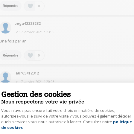
0
Répondre
begu42323232
Le
17 janvier 2021
à
23:39
Une fois par an
0
Répondre
laur65412312
Le
17 janvier 2021
à
20:03
Je ne savais même pas qu'il fallait les changer !!
Gestion des cookies
Nous respectons votre vie privée
0
Répondre
Vous n'avez pas encore fait votre choix en matière de cookies,
autorisez-vous le suivi de votre visite ? Vous pouvez également décider
quels services vous nous autorisez à lancer. Consultez notre
politique
Axeptio consent
berg62155424
de cookies
.
Le
17 janvier 2021
à
19:27