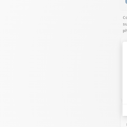
Co
s
ph