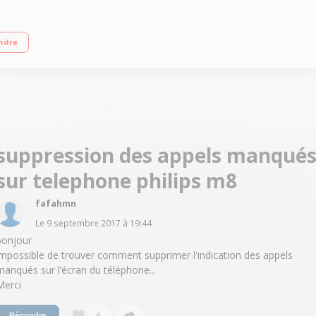
eur TFT de 2"
ndre
suppression des appels manqué
sur telephone philips m8
fafahmn
Le
9 septembre 2017
à
19:44
bonjour
impossible de trouver comment supprimer l'indication des appels
manqués sur l’écran du téléphone...
Merci
6
Répondre