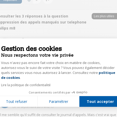
nsulter les 3 réponses à la question
uppression des appels manqués sur telephone
ilips m8
PerrolletS5319
Gestion des cookies
Le
10 septembre 2017
à
16:20
Nous respectons votre vie privée
Bonjour, il faut en effet consulter le journal d'appel mais aussi faire défiler
chaque numéro individuellement afin que l'icône de chaque appel
Vous n'avez pas encore fait votre choix en matière de cookies,
devienne "appel manqué vu" plutôt qu'appel manqué tout court. Une fois
autorisez-vous le suivi de votre visite ? Vous pouvez également décider
tous les numéros consultés, l'icône d'appels manqués sur l'écran d'accueil
disparaît.
quels services vous nous autorisez à lancer. Consultez notre
politique
Axeptio consent
de cookies
.
4
Répondre
Lire la politique de confidentialité
Consentements certifiés par
LozanoQ9903
Tout refuser
Paramétrer
Tout accepter
Le
10 septembre 2017
à
02:13
Il me semble qu'il suffit de consulter le journal d'appels. Mais c'est vrai que