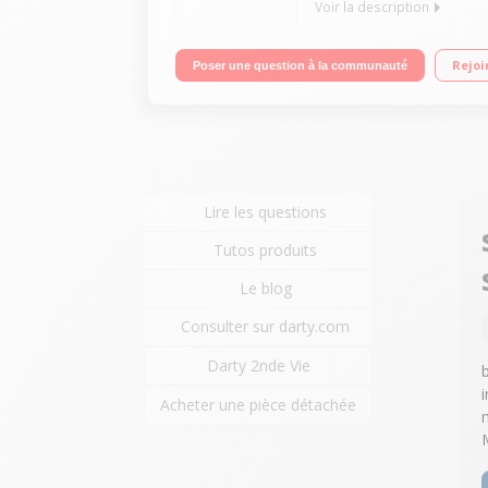
Voir la description
Solo Avec répondeur Avec mains libres Ecran coul
Rejoi
Poser une question à la communauté
Lire les questions
Tutos produits
Le blog
Consulter sur darty.com
Darty 2nde Vie
Acheter une pièce détachée