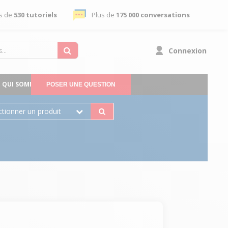
s de
530 tutoriels
Plus de
175 000 conversations
Connexion
QUI SOMMES-NOUS
POSER UNE QUESTION
ctionner un produit