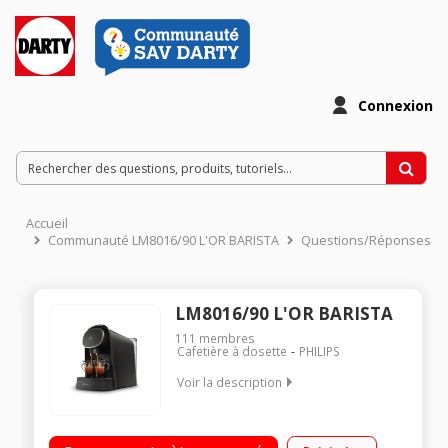
Connexion
Accueil
Communauté LM8016/90 L'OR BARISTA
Questions/Réponses
LM8016/90 L'OR BARISTA
111
membres
Cafetière à dosette
PHILIPS
Voir la description
Pression 19 bars – Capsules simple et doubles L’OR et
capsules Nespresso 3 recettes à café : ristretto, espresso,