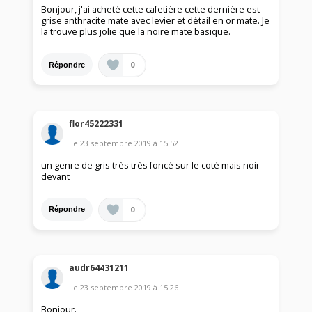
Bonjour, j'ai acheté cette cafetière cette dernière est
grise anthracite mate avec levier et détail en or mate. Je
la trouve plus jolie que la noire mate basique.
0
Répondre
flor45222331
Le
23 septembre 2019
à
15:52
un genre de gris très très foncé sur le coté mais noir
devant
0
Répondre
audr64431211
Le
23 septembre 2019
à
15:26
Bonjour.