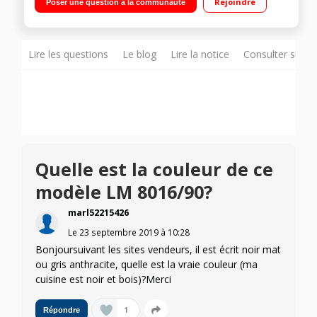
Rejoindre
Poser une question à la communauté
lungo – 1 à 2 tasses à la fois Réservoir 1 L – réservoir d’eau
amovible 9 capsules offertes, Reconnaissance capsules
automatique, Indicateur détartrage
Lire les questions
Le blog
Lire la notice
Consulter sur d
Quelle est la couleur de ce
modèle LM 8016/90?
marl52215426
Le
23 septembre 2019
à
10:28
Bonjoursuivant les sites vendeurs, il est écrit noir mat
ou gris anthracite, quelle est la vraie couleur (ma
cuisine est noir et bois)?Merci
1
Répondre