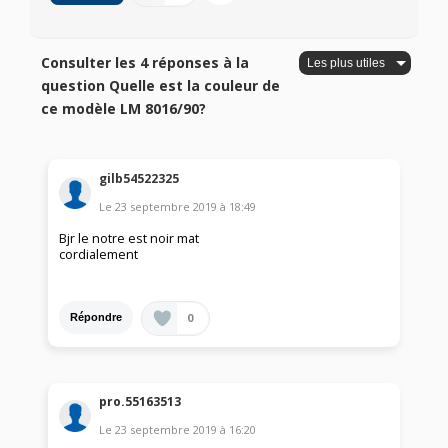
Consulter les 4 réponses à la
question Quelle est la couleur de
ce modèle LM 8016/90?
gilb54522325
Le
23 septembre 2019
à
18:49
Bjr le notre est noir mat
cordialement
0
Répondre
pro.55163513
Le
23 septembre 2019
à
16:20