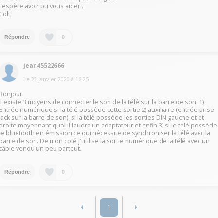
j'espère avoir pu vous aider .
Cdlt;
0
Répondre
jean45522666
Le
23 janvier 2020
à
16:25
Bonjour.
Il existe 3 moyens de connecter le son de la télé sur la barre de son. 1)
Entrée numérique si la télé possède cette sortie 2) auxiliaire (entrée prise
jack sur la barre de son). si la télé possède les sorties DIN gauche et et
droite moyennant quoi il faudra un adaptateur et enfin 3) si le télé possède
le bluetooth en émission ce qui nécessite de synchroniser la télé avec la
barre de son. De mon coté j'utilise la sortie numérique de la télé avec un
câble vendu un peu partout.
0
Répondre
1