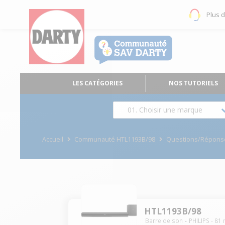
Plus 
LES CATÉGORIES
NOS TUTORIELS
01. Choisir une marque
Accueil
Communauté HTL1193B/98
Questions/Répons
HTL1193B/98
Barre de son
PHILIPS
-
81