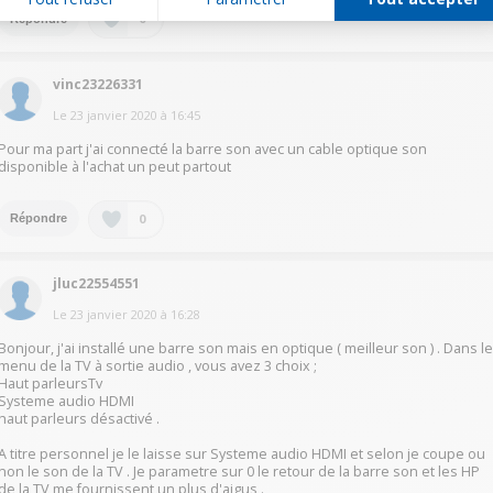
0
Répondre
vinc23226331
Le
23 janvier 2020
à
16:45
Pour ma part j'ai connecté la barre son avec un cable optique son
disponible à l'achat un peut partout
0
Répondre
jluc22554551
Le
23 janvier 2020
à
16:28
Bonjour, j'ai installé une barre son mais en optique ( meilleur son ) . Dans l
menu de la TV à sortie audio , vous avez 3 choix ;
Haut parleursTv
Systeme audio HDMI
haut parleurs désactivé .
A titre personnel je le laisse sur Systeme audio HDMI et selon je coupe ou
non le son de la TV . Je parametre sur 0 le retour de la barre son et les HP
de la TV me fournissent un plus d'aigus .