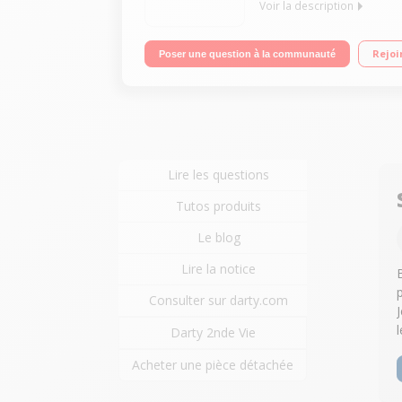
Voir la description
Barre de son de 85 cm de large Puissance totale 
Rejoi
Poser une question à la communauté
Lire les questions
Tutos produits
Le blog
Lire la notice
Consulter sur darty.com
Darty 2nde Vie
Acheter une pièce détachée