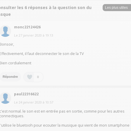
nsulter les 6 réponses à la question son du
asque
monc22124426
Le
27 janvier 2020
à
19:13
Bonsoir,
Effectivement, il faut deconnecter le son de la TV
Bien cordialement
0
Répondre
paul22316622
Le
24 janvier 2020
à
10:57
c'est normal. le son est en entrée pas en sortie, comme pour les autres
connectiques.
j'utilise le bluetooh pour ecouter la musique qui vient de mon smartphone