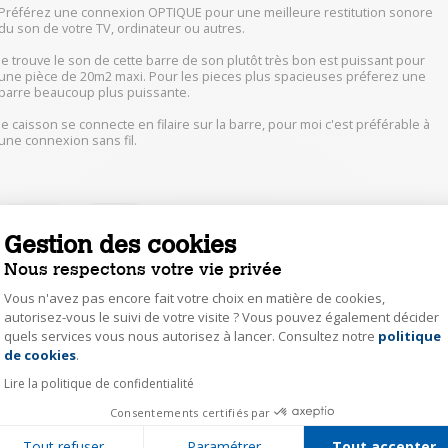
Préférez une connexion OPTIQUE pour une meilleure restitution sonore
du son de votre TV, ordinateur ou autres.
je trouve le son de cette barre de son plutôt très bon est puissant pour
une pièce de 20m2 maxi. Pour les pieces plus spacieuses préferez une
barre beaucoup plus puissante.
le caisson se connecte en filaire sur la barre, pour moi c'est préférable à
une connexion sans fil.
0
Répondre
Gestion des cookies
Nous respectons votre vie privée
dgne53443542
Vous n'avez pas encore fait votre choix en matière de cookies,
Le
24 janvier 2020
à
00:03
autorisez-vous le suivi de votre visite ? Vous pouvez également décider
quels services vous nous autorisez à lancer. Consultez notre
politique
Axeptio consent
Je n'ai pas de sortie son "optique" sur la télé. J'ai donc du connecter ma
barre son simplement par une prise 3.5mm stéréo. Le seul problème que
de cookies
.
je constate est que cela n'empêche pas les HP de ma TV de fonctionner, et
Lire la politique de confidentialité
de plus il y un léger décalage entre le son de la barre et celui de la télé.
C'est désagréable et c'est pourquoi je coupe la sortie HP des la télé avec la
Consentements certifiés par
télécommande.
Tout refuser
Paramétrer
Tout accepter