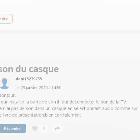
de 80 Watts RMS Tuner FM difgital Technologies Bluetooth
ndre
son du casque
dani15279755
Le
23 janvier 2020
à
14:50
Bonjour,
pour installer la barre de son il faut deconnecter le son de la TV.
Je n'ai pas de son dans un casque en sélectionnant audio comme sur
le livre de présentation.bien cordialement
0
Répondre