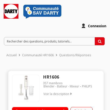
Connexion
Accueil
Communauté HR1606
Questions/Réponses
HR1606
357
membres
Blender - Batteur - Mixeur
PHILIPS
Voir la description
Multifonction 2 en 1 Pied métal - Technologie de mixage
ProMix Pied presse purée Puissance 550 Watts