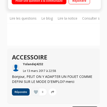
Rejoindre
Poser une question à la communauté
Lire les questions
Le blog
Lire la notice
Consulter sur d
ACCESSOIRE
YolandeJ4232
Le
13 mars 2017
à
22:58
Bonjour, PEUT ON Y ADAPTER UN FOUET COMME
DEFINI SUR LE MODE D'EMPLOI? merci
0
Répondre