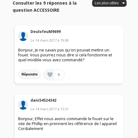
Consulter les 9 réponses à la
question ACCESSOIRE
DeulofeuM9699
Le
14 mars 2017
à
19:08
Bonjour, Je ne savais pas qu'on pouvait mettre un
fouet. Vous pourrez nous dire si cela fonctionne et
quel modèle vous avez commandé?
0
Répondre
dani54524342
Le
14 mars 2017
à
15:31
Bonjour, Effet nous avons commande le fouet sur le
site de Phillip en prennent les référence de l appareil
Cordialement