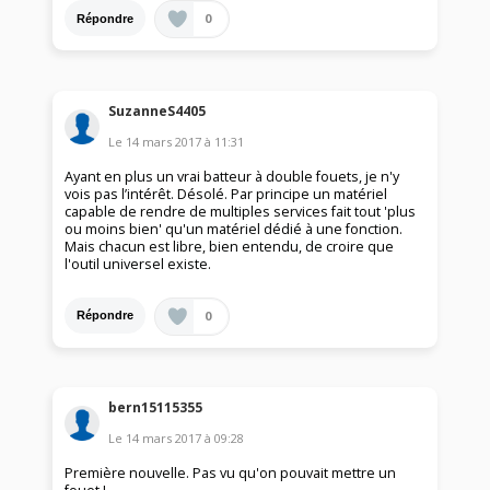
0
Répondre
SuzanneS4405
Le
14 mars 2017
à
11:31
Ayant en plus un vrai batteur à double fouets, je n'y
vois pas l’intérêt. Désolé. Par principe un matériel
capable de rendre de multiples services fait tout 'plus
ou moins bien' qu'un matériel dédié à une fonction.
Mais chacun est libre, bien entendu, de croire que
l'outil universel existe.
0
Répondre
bern15115355
Le
14 mars 2017
à
09:28
Première nouvelle. Pas vu qu'on pouvait mettre un