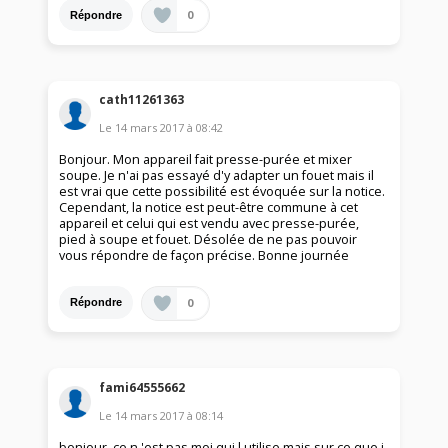
0
Répondre
cath11261363
Le
14 mars 2017
à
08:42
Bonjour. Mon appareil fait presse-purée et mixer
soupe. Je n'ai pas essayé d'y adapter un fouet mais il
est vrai que cette possibilité est évoquée sur la notice.
Cependant, la notice est peut-être commune à cet
appareil et celui qui est vendu avec presse-purée,
pied à soupe et fouet. Désolée de ne pas pouvoir
vous répondre de façon précise. Bonne journée
0
Répondre
fami64555662
Le
14 mars 2017
à
08:14
bonjour, ce n 'est pas moi qui l utilise,mais sur ce que j