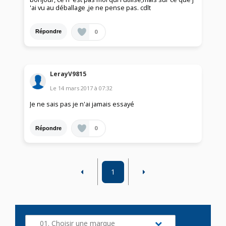
'ai vu au déballage ,je ne pense pas. cdlt
0
Répondre
LerayV9815
Le
14 mars 2017
à
07:32
Je ne sais pas je n'ai jamais essayé
0
Répondre
1
01. Choisir une marque