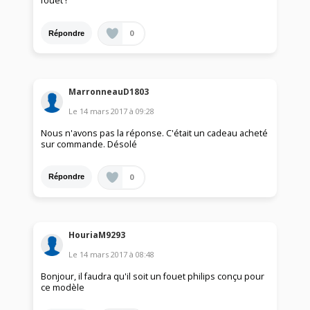
fouet !
0
Répondre
MarronneauD1803
Le
14 mars 2017
à
09:28
Nous n'avons pas la réponse. C'était un cadeau acheté
sur commande. Désolé
0
Répondre
HouriaM9293
Le
14 mars 2017
à
08:48
Bonjour, il faudra qu'il soit un fouet philips conçu pour
ce modèle