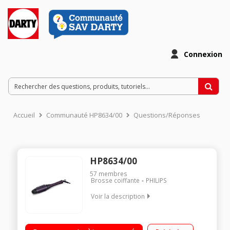
Connexion
Accueil
Communauté HP8634/00
Questions/Réponses
HP8634/00
57
membres
Brosse coiffante
PHILIPS
Voir la description
Brosse chauffante à picots rétractables Rouleau chauffant 45
mm - 2 réglages de température Revêtement tourmaline