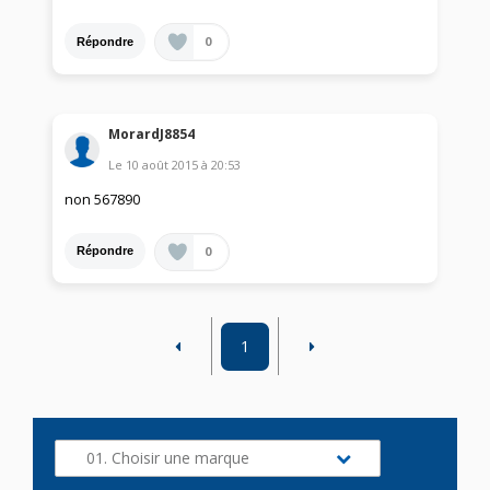
0
Répondre
MorardJ8854
Le
10 août 2015
à
20:53
non 567890
0
Répondre
1
01. Choisir une marque