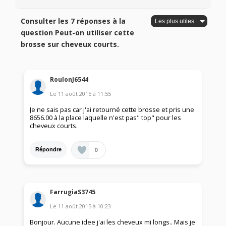
Consulter les 7 réponses à la
question Peut-on utiliser cette
brosse sur cheveux courts.
RoulonJ6544
Le
11 août 2015
à
11:55
Je ne sais pas car j'ai retourné cette brosse et pris une
8656.00 à la place laquelle n'est pas" top" pour les
cheveux courts.
0
Répondre
FarrugiaS3745
Le
11 août 2015
à
10:23
Bonjour. Aucune idee j'ai les cheveux mi longs.. Mais je