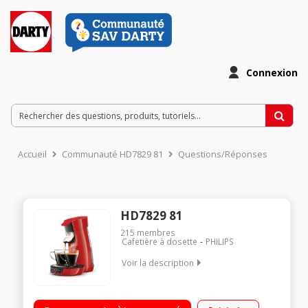
Connexion
Accueil
Communauté HD7829 81
Questions/Réponses
HD7829 81
215
membres
Cafetière à dosette
PHILIPS
Voir la description
Réservoir 0,9 litre Technologie Booster d'arômes Voyant
réservoir vide - Indicateur de détartrage Bec verseur ajustable