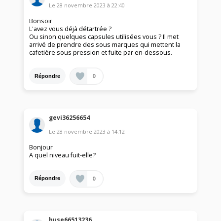
Le
28 novembre 2023
à
22:40
Bonsoir
L'avez vous déjà détartrée ?
Ou sinon quelques capsules utilisées vous ? Il met
arrivé de prendre des sous marques qui mettent la
cafetière sous pression et fuite par en-dessous.
0
Répondre
gevi36256654
Le
28 novembre 2023
à
14:12
Bonjour
A quel niveau fuit-elle?
0
Répondre
buse66513236