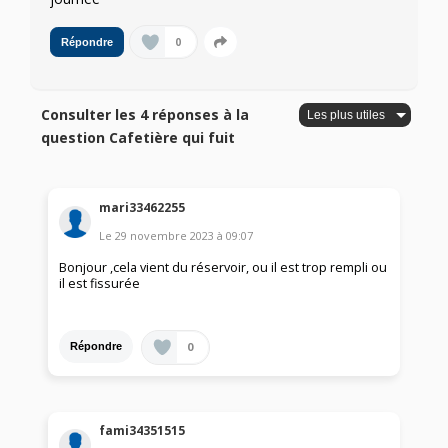
0
Répondre
Consulter les 4 réponses à la
question Cafetière qui fuit
mari33462255
Le
29 novembre 2023
à
09:07
Bonjour ,cela vient du réservoir, ou il est trop rempli ou
il est fissurée
0
Répondre
fami34351515