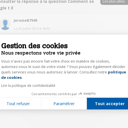
onsulter la réponse à la question Comment se
gle t il
JeromeB7949
Le
29 juillet 2015
à
18:03
Aucun problème, ça semble détecter automatiquement la matière. Étonné
moi aussi mais ne regrette pas mon achat.
Gestion des cookies
Nous respectons votre vie privée
0
Répondre
Vous n'avez pas encore fait votre choix en matière de cookies,
autorisez-vous le suivi de votre visite ? Vous pouvez également décider
quels services vous nous autorisez à lancer. Consultez notre
politique
Axeptio consent
1
de cookies
.
Lire la politique de confidentialité
Consentements certifiés par
Tout refuser
Paramétrer
Tout accepter