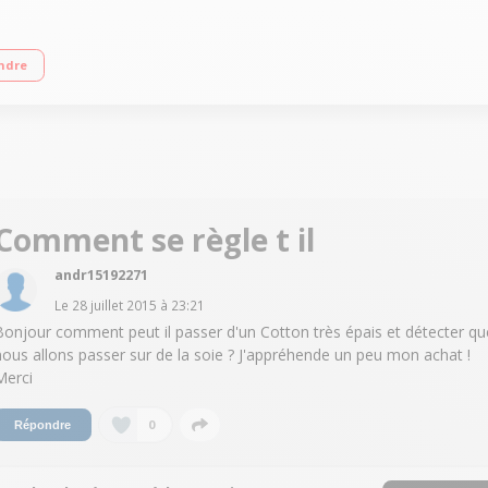
ée - Temps de chauffe : 2 min Débit vapeur : 125 g/min - Fonction pressing : 42
ndre
Comment se règle t il
andr15192271
Le
28 juillet 2015
à
23:21
Bonjour comment peut il passer d'un Cotton très épais et détecter qu
nous allons passer sur de la soie ? J'appréhende un peu mon achat !
Merci
0
Répondre