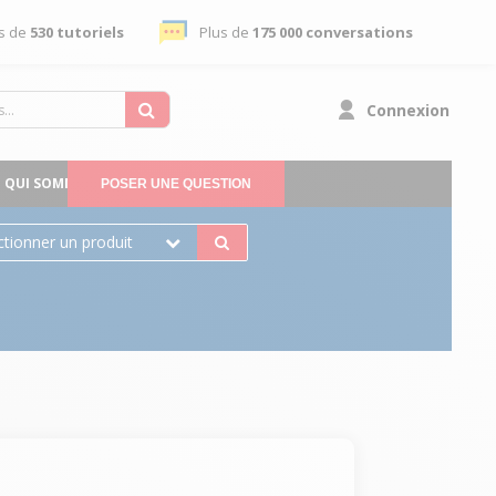
s de
530 tutoriels
Plus de
175 000 conversations
Connexion
QUI SOMMES-NOUS
POSER UNE QUESTION
ctionner un produit