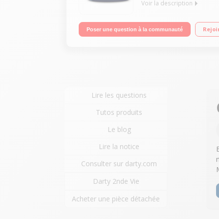
Voir la description
Vapeur haute pression : 6.7 bars Autonomie illimit
Rejoi
Poser une question à la communauté
Lire les questions
Tutos produits
Le blog
Lire la notice
Consulter sur darty.com
Darty 2nde Vie
Acheter une pièce détachée