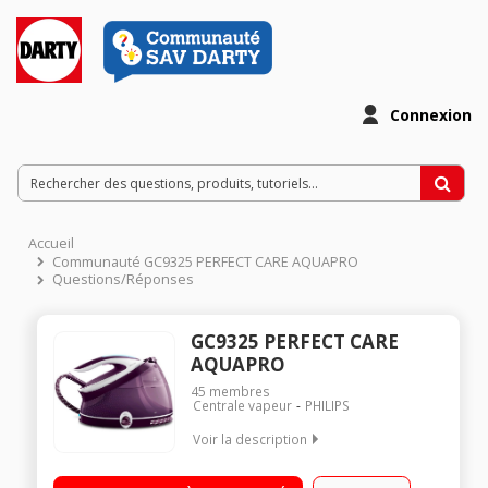
Connexion
Accueil
Communauté GC9325 PERFECT CARE AQUAPRO
Questions/Réponses
GC9325 PERFECT CARE
AQUAPRO
45
membres
Centrale vapeur
PHILIPS
Voir la description
Vapeur haute pression : 6.5 bars Autonomie illimitée - Temps
de chauffe : 2 min Débit vapeur : 120 g/min - Fonction pressing