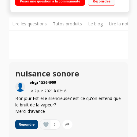
Rejoindre
Poser une question à la communauté
: 440 g/min Réglage automatique de la température
Lire les questions
Tutos produits
Le blog
Lire la notice
nuisance sonore
ehgr15264909
Le
2 juin 2021
à
02:16
Bonjour Est-elle silencieuse? est-ce qu'on entend que
le bruit de la vapeur?
Merci d'avance
0
Répondre