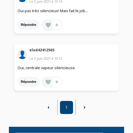
Le
2 juin 2021
à
13:15
Oui pas très silencieux! Mais fait le job...
0
Répondre
elod42412565
Le
2 juin 2021
à
13:12
Oui, centrale vapeur silencieuse.
0
Répondre
1