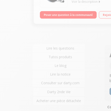
Voir la description
Lecteur CD/CD-MP3/CD-R et CD-RW Afficheur LCD av
Rejoi
Poser une question à la communauté
Lire les questions
Tutos produits
Le blog
Lire la notice
Consulter sur darty.com
Darty 2nde Vie
Acheter une pièce détachée
Co