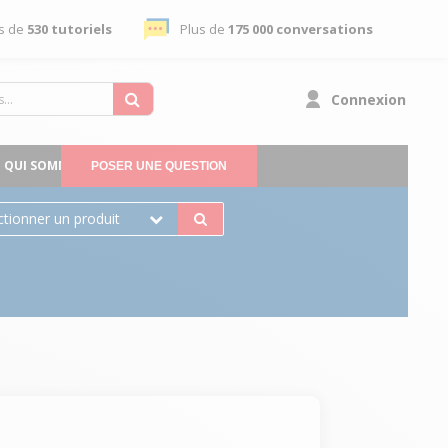
s de
530 tutoriels
Plus de
175 000 conversations
Connexion
QUI SOMMES-NOUS
POSER UNE QUESTION
ctionner un produit