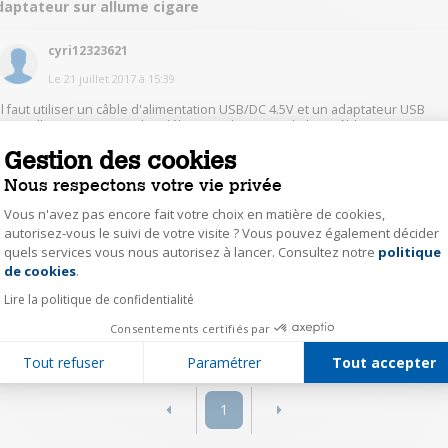
daptateur sur allume cigare
cyri12323621
Le
21 juillet 2017
à
15:39
Il faut utiliser un câble d'alimentation USB/DC 4.5V et un adaptateur USB
pour allume-cigare. Le plus délicat est de trouver le bon câble;
Gestion des cookies
0
Répondre
Nous respectons votre vie privée
Vous n'avez pas encore fait votre choix en matière de cookies,
PortesM6796
autorisez-vous le suivi de votre visite ? Vous pouvez également décider
quels services vous nous autorisez à lancer. Consultez notre
politique
Axeptio consent
Le
21 juillet 2017
à
13:58
de cookies
.
Je n'ai pas de réponse, dsl
Lire la politique de confidentialité
Consentements certifiés par
0
Répondre
Tout refuser
Paramétrer
Tout accepter
1