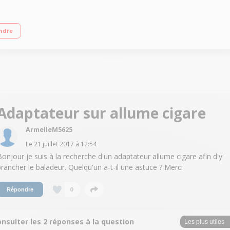
ec indicateur de niveau des piles Systeme anti-choc Alimentation 2 piles AA (
ndre
Adaptateur sur allume cigare
ArmelleM5625
Le
21 juillet 2017
à
12:54
Bonjour je suis à la recherche d'un adaptateur allume cigare afin d'y
brancher le baladeur. Quelqu'un a-t-il une astuce ? Merci
0
Répondre
nsulter les 2 réponses à la question