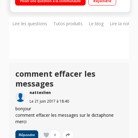
Rejoindre
Poser une question à la communauté
bruit - Entrée auxiliaire 3,5 mm
Lire les questions
Tutos produits
Le blog
Lire la notice
comment effacer les
messages
natteslien
Le
21 juin 2017
à
18:40
bonjour
comment effacer les messages sur le dictaphone
merci
0
Répondre