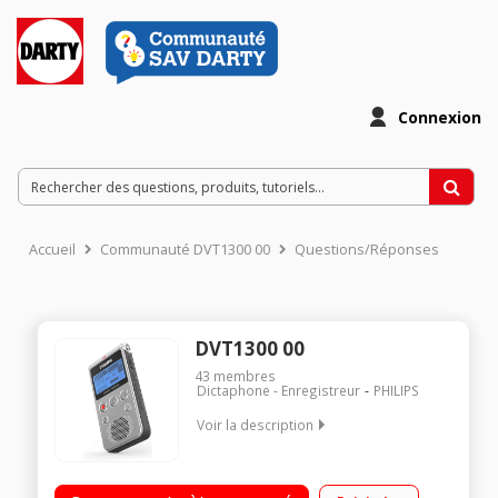
Connexion
Accueil
Communauté DVT1300 00
Questions/Réponses
DVT1300 00
43
membres
Dictaphone - Enregistreur
PHILIPS
Voir la description
Mémoire 4 Go - Format WAV et MP3 Qualité audio stéréo
Autonomie jusqu'à 35 heures - Support dépliant Réduction du