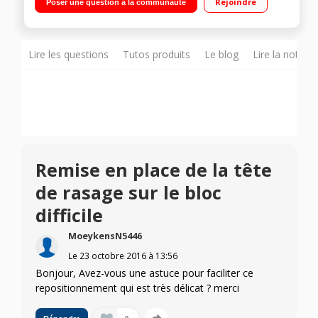
Rejoindre
Poser une question à la communauté
positions de coupe verrouillables : de 0,5 à 10 mm Tondeuse
de précision
Lire les questions
Tutos produits
Le blog
Lire la notice
Remise en place de la tête
de rasage sur le bloc
difficile
MoeykensN5446
Le
23 octobre 2016
à
13:56
Bonjour, Avez-vous une astuce pour faciliter ce
repositionnement qui est très délicat ? merci