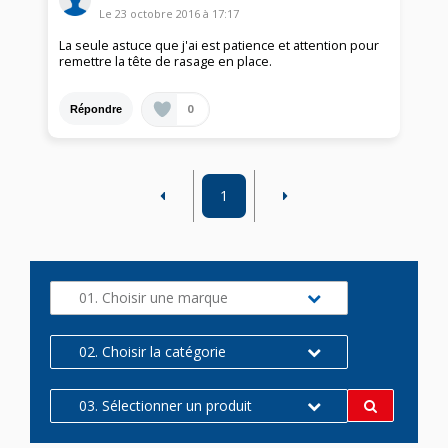
Le
23 octobre 2016
à
17:17
La seule astuce que j'ai est patience et attention pour
remettre la tête de rasage en place.
0
Répondre
1
01. Choisir une marque
02. Choisir la catégorie
03. Sélectionner un produit