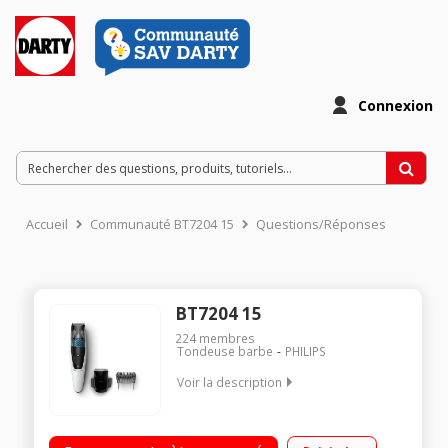
Connexion
Accueil
Communauté BT7204 15
Questions/Réponses
BT7204 15
224
membres
Tondeuse barbe
PHILIPS
Voir la description
Tondeuse barbe - Système d'aspiration des poils
Rechargeable et secteur - 60 minutes d'autonomie 20