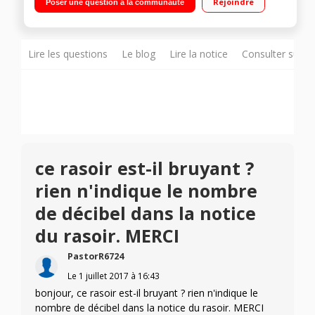
Rejoindre
Poser une question à la communauté
peigne de coupe, bouchon glisse optimale et tenseur, étui,
brosse netoyage
Lire les questions
Le blog
Lire la notice
Consulter sur d
ce rasoir est-il bruyant ?
rien n'indique le nombre
de décibel dans la notice
du rasoir. MERCI
PastorR6724
Le
1 juillet 2017
à
16:43
bonjour, ce rasoir est-il bruyant ? rien n'indique le
nombre de décibel dans la notice du rasoir. MERCI