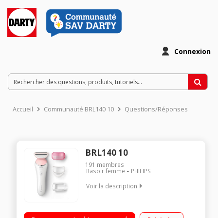
Connexion
Accueil
Communauté BRL140 10
Questions/Réponses
BRL140 10
191
membres
Rasoir femme
PHILIPS
Voir la description
Rasoir rechargeable - Autonomie 1 heure Grille flottante
Utilisable à sec ou sous l'eau - Dents perlées de tonte Inclus :