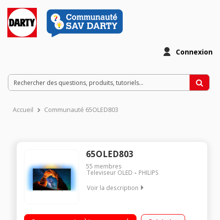
Connexion
Accueil
Communauté 65OLED803
65OLED803
55
membres
Televiseur OLED
PHILIPS
Voir la description
Ecran 164 cm (65'') - 100% 4K/UHD OLED 4K UHD Premium,
HDR Perfect - Ambilight 3 côtés Processeur P5 - Perfect Picture