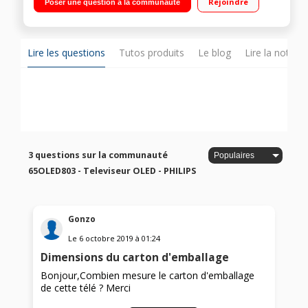
Rejoindre
Poser une question à la communauté
Engine Android TV, Google Assistant, Double Tuner
Lire les questions
Tutos produits
Le blog
Lire la notice
3 questions sur la communauté
65OLED803 - Televiseur OLED - PHILIPS
Gonzo
Le
6 octobre 2019
à
01:24
Dimensions du carton d'emballage
Bonjour,Combien mesure le carton d'emballage
de cette télé ? Merci