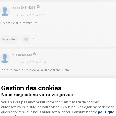
kado64614261
Le
4 janvier 2023
à
07:51
105 cm c'est le maximum
0
Répondre
filc35426632
Le
3 janvier 2023
à
20:56
Bonjour, l'axe d'un pied à l'autre est de 79cm.
0
Répondre
Gestion des cookies
Nous respectons votre vie privée
paul26263654
Vous n'avez pas encore fait votre choix en matière de cookies,
Le
3 janvier 2023
à
18:40
autorisez-vous le suivi de votre visite ? Vous pouvez également décider
quels services vous nous autorisez à lancer. Consultez notre
politique
Axeptio consent
Bonjour, j'ai mis l'écartement max possible pour le réglage des pieds et