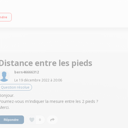
Android TV - Commande vocale IA 4 HDMI - 2 USB"
ndre
Distance entre les pieds
bern46666312
Le
19 décembre 2022
à
20:06
Question résolue
Bonjour.
Pourriez-vous m'indiquer la mesure entre les 2 pieds ?
Merci.
0
Répondre