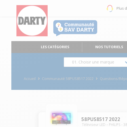
Plus 
LES CATÉGORIES
NOS TUTORIELS
01. Choisir une marque
Accueil
Communauté 58PUS8517 2022
Questions/Rép
58PUS8517 2022
Téléviseur LED
PHILIPS
-
3