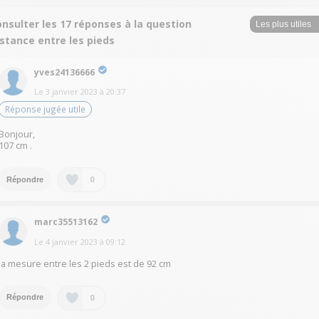
nsulter les 17 réponses à la question
stance entre les pieds
yves24136666
Le
3 janvier 2023
à
20:37
Réponse jugée utile
Bonjour,
107 cm .
0
Répondre
marc35513162
Le
4 janvier 2023
à
09:12
la mesure entre les 2 pieds est de 92 cm
0
Répondre