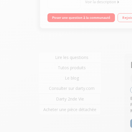
Voir la description
"Ecran 146 cm (58"") - 4K UHD Ambilight 3 côtés 
Rejoi
Poser une question à la communauté
Lire les questions
Tutos produits
Le blog
Consulter sur darty.com
Darty 2nde Vie
Acheter une pièce détachée