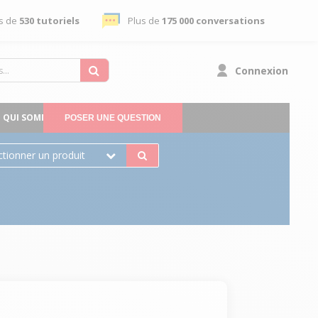
s de
530 tutoriels
Plus de
175 000 conversations
Connexion
QUI SOMMES-NOUS
POSER UNE QUESTION
ctionner un produit