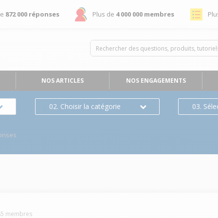
de
872 000 réponses
Plus de
4 000 000 membres
Plu
NOS ARTICLES
NOS ENGAGEMENTS
02. Choisir la catégorie
03. Séle
onses
85
membres