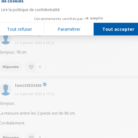
de cookies
.
j'atteint les 110cm
Lire la politique de confidentialité
0
Répondre
Consentements certifiés par
Tout refuser
Paramétrer
Tout accepter
a.aa35631442
Le
3 janvier 2023
à
18:22
Bonjour, 78 cm
0
Répondre
fami34533436
Le
3 janvier 2023
à
17:13
Bonjour,
La mesure entre les 2 pieds est de 80 cm.
Cordialement.
0
Répondre